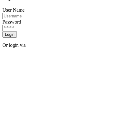
User Name
Password
Login
Or login via
Facebook
Twitter
Forgot password?
Sign Up
Sign Up