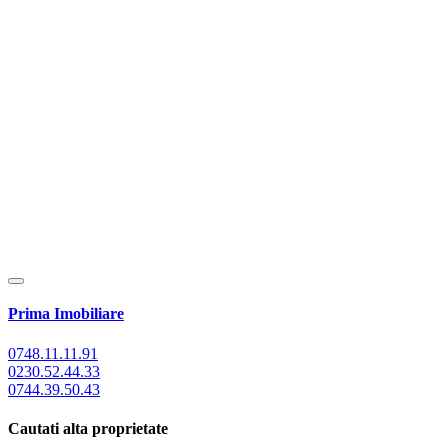
Prima Imobiliare
0748.11.11.91
0230.52.44.33
0744.39.50.43
Cautati alta proprietate