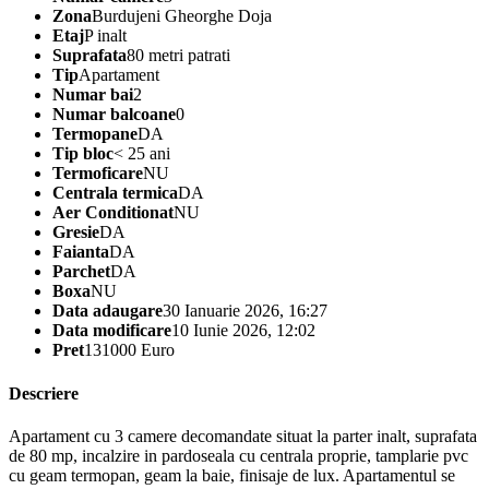
Zona
Burdujeni Gheorghe Doja
Etaj
P inalt
Suprafata
80 metri patrati
Tip
Apartament
Numar bai
2
Numar balcoane
0
Termopane
DA
Tip bloc
< 25 ani
Termoficare
NU
Centrala termica
DA
Aer Conditionat
NU
Gresie
DA
Faianta
DA
Parchet
DA
Boxa
NU
Data adaugare
30 Ianuarie 2026, 16:27
Data modificare
10 Iunie 2026, 12:02
Pret
131000 Euro
Descriere
Apartament cu 3 camere decomandate situat la parter inalt, suprafata
de 80 mp, incalzire in pardoseala cu centrala proprie, tamplarie pvc
cu geam termopan, geam la baie, finisaje de lux. Apartamentul se