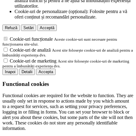
analiza traficul și pentru a ne ajuta să îmbunătățim experiența
utilizatorilor.
Cookie-uri de personalizare (opțional): Folosite pentru a vă
oferi conținut și recomandări personalizate.
Refuză
Setări
Acceptă
Cookie-uri funcționale
Aceste cookie-uri sunt necesare pentru
funcționarea site-ului.
Cookie-uri de analiză
Acest site folosește cookie-uri de analiză pentru a
îmbunătăți experiența dvs.
Cookie-uri de marketing
Acest site folosește cookie-uri de marketing
pentru a îmbunătăți experiența dvs.
Inapoi
Detalii
Accepta
Functional cookies
Functional cookies are required for the website to function. They are
usually only set in response to actions made by you which amount
to a request for services, such as setting your privacy preferences,
logging in or filling in forms. You can set your browser to block or
alert you about these cookies, but some parts of the site will not then
work. These cookies do not store any personally identifiable
information.