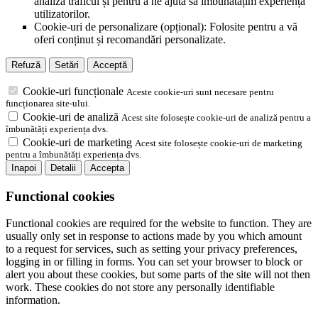
analiza traficul și pentru a ne ajuta să îmbunătățim experiența
utilizatorilor.
Cookie-uri de personalizare (opțional): Folosite pentru a vă
oferi conținut și recomandări personalizate.
Refuză
Setări
Acceptă
Cookie-uri funcționale
Aceste cookie-uri sunt necesare pentru
funcționarea site-ului.
Cookie-uri de analiză
Acest site folosește cookie-uri de analiză pentru a
îmbunătăți experiența dvs.
Cookie-uri de marketing
Acest site folosește cookie-uri de marketing
pentru a îmbunătăți experiența dvs.
Inapoi
Detalii
Accepta
Functional cookies
Functional cookies are required for the website to function. They are
usually only set in response to actions made by you which amount
to a request for services, such as setting your privacy preferences,
logging in or filling in forms. You can set your browser to block or
alert you about these cookies, but some parts of the site will not then
work. These cookies do not store any personally identifiable
information.