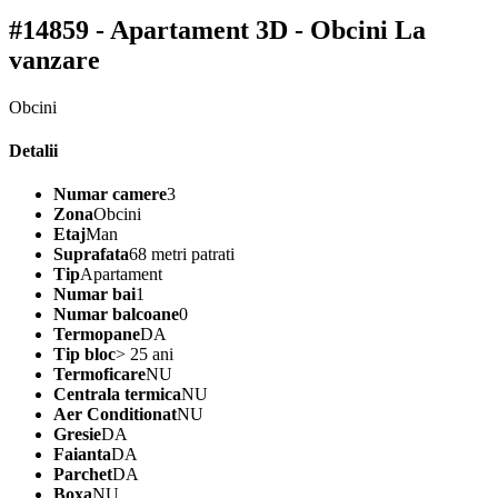
#14859 - Apartament 3D - Obcini
La
vanzare
Obcini
Detalii
Numar camere
3
Zona
Obcini
Etaj
Man
Suprafata
68 metri patrati
Tip
Apartament
Numar bai
1
Numar balcoane
0
Termopane
DA
Tip bloc
> 25 ani
Termoficare
NU
Centrala termica
NU
Aer Conditionat
NU
Gresie
DA
Faianta
DA
Parchet
DA
Boxa
NU