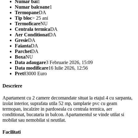
Numar bai
1
Numar balcoane
1
Termopane
DA
Tip bloc
> 25 ani
Termoficare
NU
Centrala termica
DA
Aer Conditionat
DA
Gresie
DA
Faianta
DA
Parchet
DA
Boxa
NU
Data adaugare
3 Februarie 2026, 15:09
Data modificare
16 Iulie 2026, 12:56
Pret
83000 Euro
Descriere
Apartament cu 2 camere decomandate situat la etajul 4 cu sarpanta,
izolat interior, suprafata utila 52 mp, tamplarie pvc cu geam
termopan, incalzire in pardoseala cu centrala termica, aer
conditionat, bucataria in balcon. Apartamentul se vinde utilat si
mobilat sau nemobilat si neutilat.
Facilitati