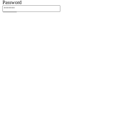
Password
Login
Or login via
Facebook
Twitter
Forgot password?
Sign Up
Sign Up
Or login via
Facebook