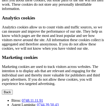
alert you about these cookies, but some parts of the site will not then
work. These cookies do not store any personally identifiable
information.
Analytics cookies
Analytics cookies allow us to count visits and traffic sources, so we
can measure and improve the performance of our site. They help us
know which pages are the most and least popular and see how
visitors move around the site. All information these cookies collect is
aggregated and therefore anonymous. If you do not allow these
cookies, we will not know when you have visited our site.
Marketing cookies
Marketing cookies are used to track visitors across websites. The
intention is to display ads that are relevant and engaging for the
individual user and thereby more valuable for publishers and third
party advertisers. If you do not allow these cookies, you will
experience less targeted advertising.
Back
Birou:
0748.11.11.91
Agent Luminita:
0744.39.50.43