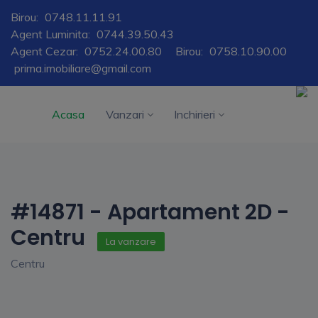
Birou:
0748.11.11.91
Agent Luminita:
0744.39.50.43
Agent Cezar:
0752.24.00.80
Birou:
0758.10.90.00
prima.imobiliare@gmail.com
Acasa
Vanzari
Inchirieri
#14871 - Apartament 2D -
Centru
La vanzare
Centru