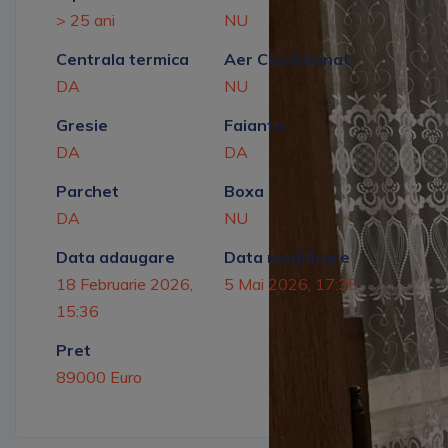
> 25 ani
NU
Centrala termica
Aer Conditionat
DA
NU
Gresie
Faianta
DA
DA
Parchet
Boxa
DA
NU
Data adaugare
Data modificare
18 Februarie 2026,
5 Mai 2026, 17:35
15:36
Pret
89000 Euro