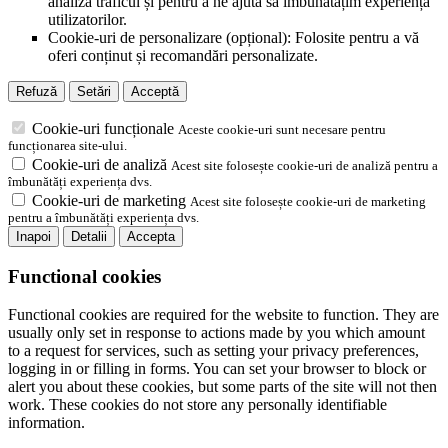
analiza traficul și pentru a ne ajuta să îmbunătățim experiența
utilizatorilor.
Cookie-uri de personalizare (opțional): Folosite pentru a vă
oferi conținut și recomandări personalizate.
Refuză
Setări
Acceptă
Cookie-uri funcționale
Aceste cookie-uri sunt necesare pentru
funcționarea site-ului.
Cookie-uri de analiză
Acest site folosește cookie-uri de analiză pentru a
îmbunătăți experiența dvs.
Cookie-uri de marketing
Acest site folosește cookie-uri de marketing
pentru a îmbunătăți experiența dvs.
Inapoi
Detalii
Accepta
Functional cookies
Functional cookies are required for the website to function. They are
usually only set in response to actions made by you which amount
to a request for services, such as setting your privacy preferences,
logging in or filling in forms. You can set your browser to block or
alert you about these cookies, but some parts of the site will not then
work. These cookies do not store any personally identifiable
information.