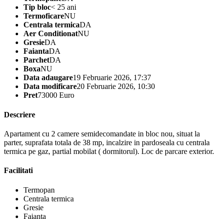
Tip bloc
< 25 ani
Termoficare
NU
Centrala termica
DA
Aer Conditionat
NU
Gresie
DA
Faianta
DA
Parchet
DA
Boxa
NU
Data adaugare
19 Februarie 2026, 17:37
Data modificare
20 Februarie 2026, 10:30
Pret
73000 Euro
Descriere
Apartament cu 2 camere semidecomandate in bloc nou, situat la
parter, suprafata totala de 38 mp, incalzire in pardoseala cu centrala
termica pe gaz, partial mobilat ( dormitorul). Loc de parcare exterior.
Facilitati
Termopan
Centrala termica
Gresie
Faianta