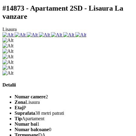
#14873 - Apartament 2SD - Lisaura
La
vanzare
Lisaura
Detalii
Numar camere
2
Zona
Lisaura
Etaj
P
Suprafata
38 metri patrati
Tip
Apartament
Numar bai
1
Numar balcoane
0
Termopane
DA