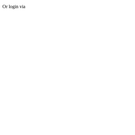
Or login via
Facebook
Twitter
Forgot password?
Sign Up
Sign Up
Or login via
Facebook
Twitter
Already Have An Account?
Go For LogIn