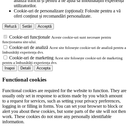
analiza traficul și pentru a ne ajuta să îmbunătățim experiența
utilizatorilor.
Cookie-uri de personalizare (opțional): Folosite pentru a vă
oferi conținut și recomandări personalizate.
Refuză
Setări
Acceptă
Cookie-uri funcționale
Aceste cookie-uri sunt necesare pentru
funcționarea site-ului.
Cookie-uri de analiză
Acest site folosește cookie-uri de analiză pentru a
îmbunătăți experiența dvs.
Cookie-uri de marketing
Acest site folosește cookie-uri de marketing
pentru a îmbunătăți experiența dvs.
Inapoi
Detalii
Accepta
Functional cookies
Functional cookies are required for the website to function. They are
usually only set in response to actions made by you which amount
to a request for services, such as setting your privacy preferences,
logging in or filling in forms. You can set your browser to block or
alert you about these cookies, but some parts of the site will not then
work. These cookies do not store any personally identifiable
information.