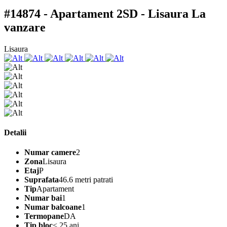
#14874 - Apartament 2SD - Lisaura
La
vanzare
Lisaura
Detalii
Numar camere
2
Zona
Lisaura
Etaj
P
Suprafata
46.6 metri patrati
Tip
Apartament
Numar bai
1
Numar balcoane
1
Termopane
DA
Tip bloc
< 25 ani