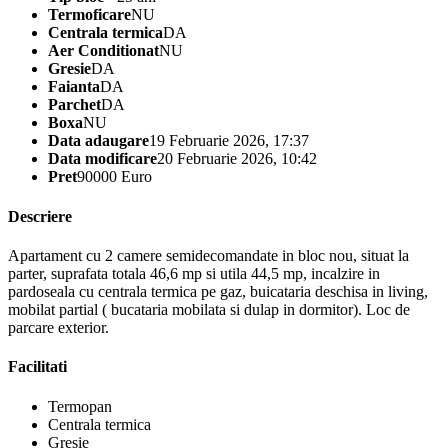
Termoficare
NU
Centrala termica
DA
Aer Conditionat
NU
Gresie
DA
Faianta
DA
Parchet
DA
Boxa
NU
Data adaugare
19 Februarie 2026, 17:37
Data modificare
20 Februarie 2026, 10:42
Pret
90000 Euro
Descriere
Apartament cu 2 camere semidecomandate in bloc nou, situat la
parter, suprafata totala 46,6 mp si utila 44,5 mp, incalzire in
pardoseala cu centrala termica pe gaz, buicataria deschisa in living,
mobilat partial ( bucataria mobilata si dulap in dormitor). Loc de
parcare exterior.
Facilitati
Termopan
Centrala termica
Gresie