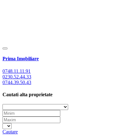
Prima Imobiliare
0748.11.11.91
0230.52.44.33
0744.39.50.43
Cautati alta proprietate
Cautare