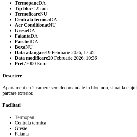
Termopane
DA
Tip bloc
< 25 ani
Termoficare
NU
Centrala termica
DA
Aer Conditionat
NU
Gresie
DA
Faianta
DA
Parchet
DA
Boxa
NU
Data adaugare
19 Februarie 2026, 17:45
Data modificare
20 Februarie 2026, 10:36
Pret
77000 Euro
Descriere
Apartament cu 2 camere semidecomandate in bloc nou, situat la etajul 1,
parcare exterior.
Facilitati
Termopan
Centrala termica
Gresie
Faianta