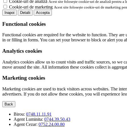
Cookie-uri de analiză
Acest site folosește cookie-uri de analiză pentru a 
Cookie-uri de marketing
Acest site folosește cookie-uri de marketing pen
Inapoi
Detalii
Accepta
Functional cookies
Functional cookies are required for the website to function. They are 
in or filling in forms. You can set your browser to block or alert you 
Analytics cookies
Analytics cookies allow us to count visits and traffic sources, so we
move around the site. All information these cookies collect is aggreg
Marketing cookies
Marketing cookies are used to track visitors across websites. The inten
advertisers. If you do not allow these cookies, you will experience less
Back
Birou:
0748.11.11.91
Agent Luminita:
0744.39.50.43
Agent Cezar:
0752.24.00.80