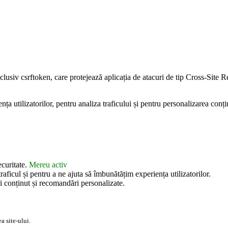
inclusiv csrftoken, care protejează aplicația de atacuri de tip Cross-Sit
 utilizatorilor, pentru analiza traficului și pentru personalizarea conțin
ecuritate.
Mereu activ
aficul și pentru a ne ajuta să îmbunătățim experiența utilizatorilor.
i conținut și recomandări personalizate.
a site-ului.