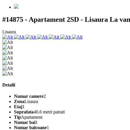
#14875 - Apartament 2SD - Lisaura
La van
Lisaura
Detalii
Numar camere
2
Zona
Lisaura
Etaj
1
Suprafata
46.6 metri patrati
Tip
Apartament
Numar bai
1
Numar balcoane
1