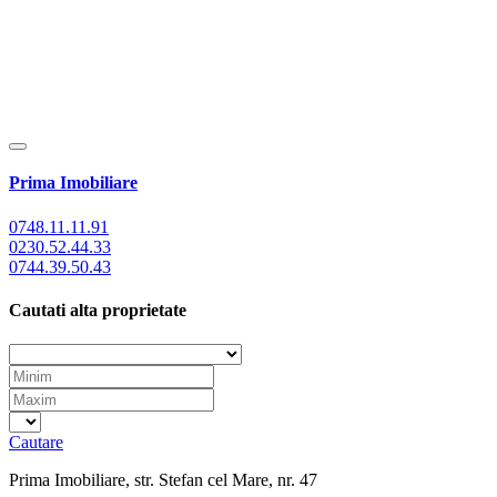
Prima Imobiliare
0748.11.11.91
0230.52.44.33
0744.39.50.43
Cautati alta proprietate
Cautare
Prima Imobiliare, str. Stefan cel Mare, nr. 47