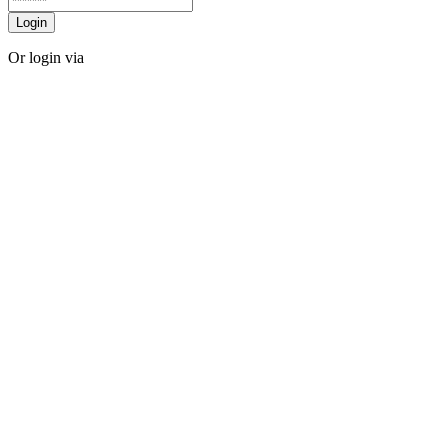
Login
Or login via
Facebook
Twitter
Forgot password?
Sign Up
Sign Up
Or login via
Facebook
Twitter