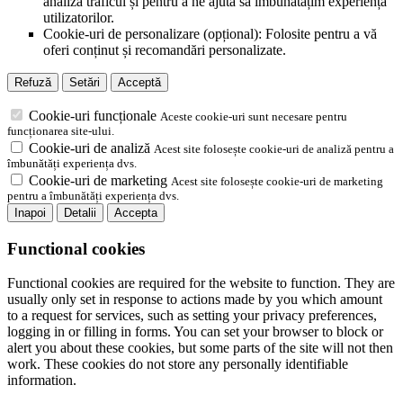
analiza traficul și pentru a ne ajuta să îmbunătățim experiența
utilizatorilor.
Cookie-uri de personalizare (opțional): Folosite pentru a vă
oferi conținut și recomandări personalizate.
Refuză
Setări
Acceptă
Cookie-uri funcționale
Aceste cookie-uri sunt necesare pentru
funcționarea site-ului.
Cookie-uri de analiză
Acest site folosește cookie-uri de analiză pentru a
îmbunătăți experiența dvs.
Cookie-uri de marketing
Acest site folosește cookie-uri de marketing
pentru a îmbunătăți experiența dvs.
Inapoi
Detalii
Accepta
Functional cookies
Functional cookies are required for the website to function. They are
usually only set in response to actions made by you which amount
to a request for services, such as setting your privacy preferences,
logging in or filling in forms. You can set your browser to block or
alert you about these cookies, but some parts of the site will not then
work. These cookies do not store any personally identifiable
information.