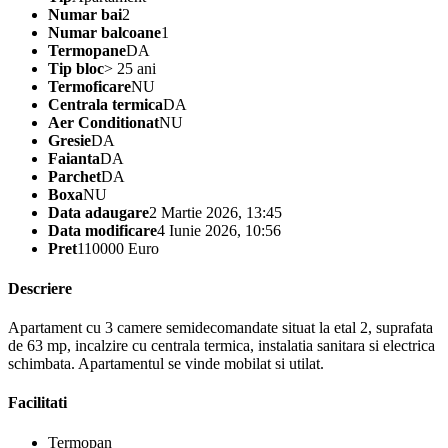
Numar bai
2
Numar balcoane
1
Termopane
DA
Tip bloc
> 25 ani
Termoficare
NU
Centrala termica
DA
Aer Conditionat
NU
Gresie
DA
Faianta
DA
Parchet
DA
Boxa
NU
Data adaugare
2 Martie 2026, 13:45
Data modificare
4 Iunie 2026, 10:56
Pret
110000 Euro
Descriere
Apartament cu 3 camere semidecomandate situat la etal 2, suprafata
de 63 mp, incalzire cu centrala termica, instalatia sanitara si electrica
schimbata. Apartamentul se vinde mobilat si utilat.
Facilitati
Termopan