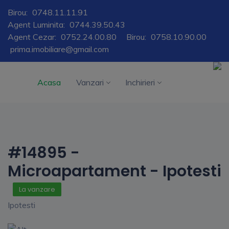
Birou:
0748.11.11.91
Agent Luminita:
0744.39.50.43
Agent Cezar:
0752.24.00.80
Birou:
0758.10.90.00
prima.imobiliare@gmail.com
Acasa
Vanzari
Inchirieri
#14895 -
Microapartament - Ipotesti
La vanzare
Ipotesti