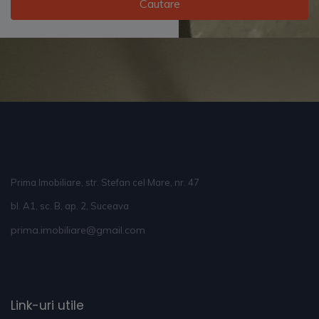
Cautare
Prima Imobiliare, str. Stefan cel Mare, nr. 47
bl. A1, sc. B, ap. 2, Suceava
prima.imobiliare@gmail.com
Link-uri utile