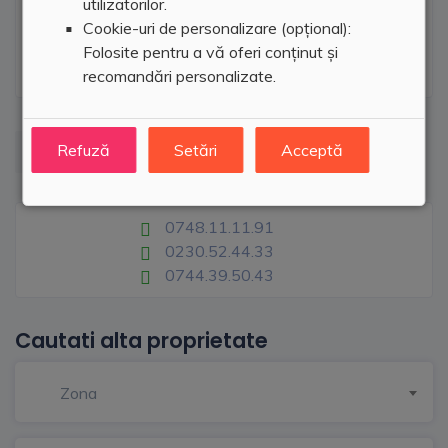
utilizatorilor.
Cookie-uri de personalizare (opțional):
Folosite pentru a vă oferi conținut și
recomandări personalizate.
Refuză
Setări
Acceptă
Prima Imobiliare
0748.11.11.91
0230.52.44.33
0744.39.50.43
Cautati alta proprietate
Zona