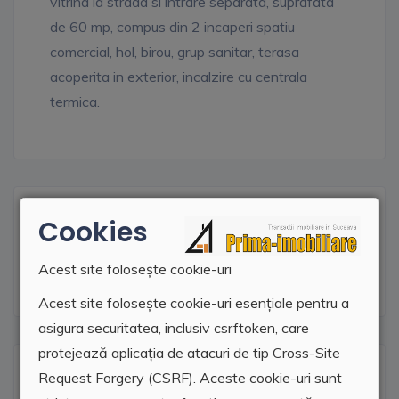
vitrina la strada si intrare separata, suprafata
de 60 mp, compus din 2 incaperi spatiu
comercial, hol, birou, grup sanitar, terasa
acoperita in exterior, incalzire cu centrala
termica.
Facilitati
Cookies
Utilitati
Acest site folosește cookie-uri
Acest site folosește cookie-uri esențiale pentru a
asigura securitatea, inclusiv csrftoken, care
protejează aplicația de atacuri de tip Cross-Site
Locatie agentie
Request Forgery (CSRF). Aceste cookie-uri sunt