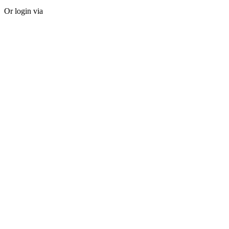
Or login via
Facebook
Twitter
Forgot password?
Sign Up
Sign Up
Or login via
Facebook
Twitter
Already Have An Account?
Go For LogIn