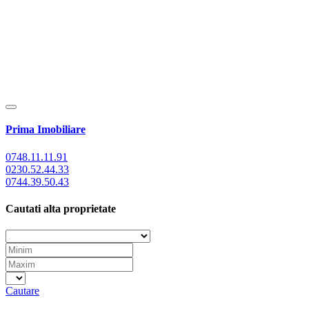
Prima Imobiliare
0748.11.11.91
0230.52.44.33
0744.39.50.43
Cautati alta proprietate
Cautare