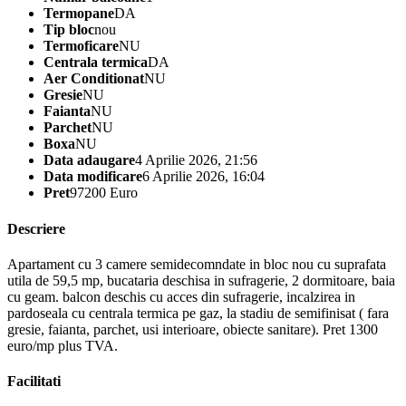
Termopane
DA
Tip bloc
nou
Termoficare
NU
Centrala termica
DA
Aer Conditionat
NU
Gresie
NU
Faianta
NU
Parchet
NU
Boxa
NU
Data adaugare
4 Aprilie 2026, 21:56
Data modificare
6 Aprilie 2026, 16:04
Pret
97200 Euro
Descriere
Apartament cu 3 camere semidecomndate in bloc nou cu suprafata
utila de 59,5 mp, bucataria deschisa in sufragerie, 2 dormitoare, baia
cu geam. balcon deschis cu acces din sufragerie, incalzirea in
pardoseala cu centrala termica pe gaz, la stadiu de semifinisat ( fara
gresie, faianta, parchet, usi interioare, obiecte sanitare). Pret 1300
euro/mp plus TVA.
Facilitati