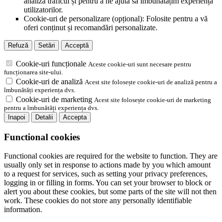
analiza traficul și pentru a ne ajuta să îmbunătățim experiența
utilizatorilor.
Cookie-uri de personalizare (opțional): Folosite pentru a vă
oferi conținut și recomandări personalizate.
Refuză
Setări
Acceptă
Cookie-uri funcționale
Aceste cookie-uri sunt necesare pentru
funcționarea site-ului.
Cookie-uri de analiză
Acest site folosește cookie-uri de analiză pentru a
îmbunătăți experiența dvs.
Cookie-uri de marketing
Acest site folosește cookie-uri de marketing
pentru a îmbunătăți experiența dvs.
Inapoi
Detalii
Accepta
Functional cookies
Functional cookies are required for the website to function. They are
usually only set in response to actions made by you which amount
to a request for services, such as setting your privacy preferences,
logging in or filling in forms. You can set your browser to block or
alert you about these cookies, but some parts of the site will not then
work. These cookies do not store any personally identifiable
information.