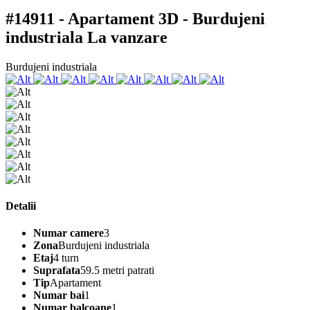
#14911 - Apartament 3D - Burdujeni
industriala
La vanzare
Burdujeni industriala
Detalii
Numar camere
3
Zona
Burdujeni industriala
Etaj
4 turn
Suprafata
59.5 metri patrati
Tip
Apartament
Numar bai
1
Numar balcoane
1