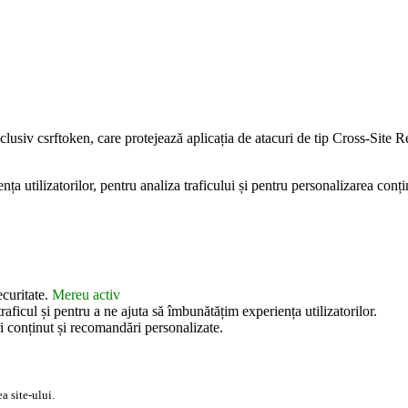
inclusiv csrftoken, care protejează aplicația de atacuri de tip Cross-Sit
 utilizatorilor, pentru analiza traficului și pentru personalizarea conțin
ecuritate.
Mereu activ
aficul și pentru a ne ajuta să îmbunătățim experiența utilizatorilor.
i conținut și recomandări personalizate.
a site-ului.