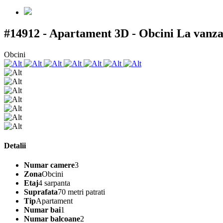
#14912 - Apartament 3D - Obcini
La vanza
Obcini
Detalii
Numar camere
3
Zona
Obcini
Etaj
4 sarpanta
Suprafata
70 metri patrati
Tip
Apartament
Numar bai
1
Numar balcoane
2