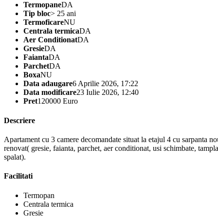
Termopane
DA
Tip bloc
> 25 ani
Termoficare
NU
Centrala termica
DA
Aer Conditionat
DA
Gresie
DA
Faianta
DA
Parchet
DA
Boxa
NU
Data adaugare
6 Aprilie 2026, 17:22
Data modificare
23 Iulie 2026, 12:40
Pret
120000 Euro
Descriere
Apartament cu 3 camere decomandate situat la etajul 4 cu sarpanta noua
renovat( gresie, faianta, parchet, aer conditionat, usi schimbate, tamp
spalat).
Facilitati
Termopan
Centrala termica
Gresie