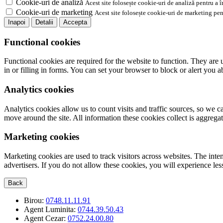
Cookie-uri de analiză
Acest site folosește cookie-uri de analiză pentru a 
Cookie-uri de marketing
Acest site folosește cookie-uri de marketing pen
Inapoi
Detalii
Accepta
Functional cookies
Functional cookies are required for the website to function. They are 
in or filling in forms. You can set your browser to block or alert you 
Analytics cookies
Analytics cookies allow us to count visits and traffic sources, so we
move around the site. All information these cookies collect is aggreg
Marketing cookies
Marketing cookies are used to track visitors across websites. The inten
advertisers. If you do not allow these cookies, you will experience less
Back
Birou:
0748.11.11.91
Agent Luminita:
0744.39.50.43
Agent Cezar:
0752.24.00.80