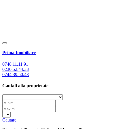
Prima Imobiliare
0748.11.11.91
0230.52.44.33
0744.39.50.43
Cautati alta proprietate
Cautare