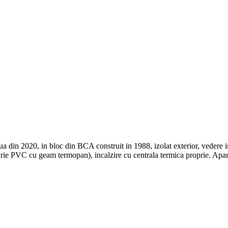
 din 2020, in bloc din BCA construit in 1988, izolat exterior, vedere in
larie PVC cu geam termopan), incalzire cu centrala termica proprie. Apart