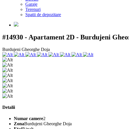
Garaje
Terenuri
Spatii de depozitare
#14930 - Apartament 2D - Burdujeni Ghe
Burdujeni Gheorghe Doja
Detalii
Numar camere
2
Zona
Burdujeni Gheorghe Doja
Etaj
P inalt