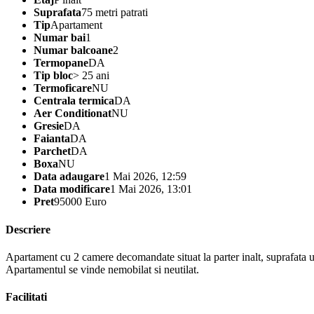
Suprafata
75 metri patrati
Tip
Apartament
Numar bai
1
Numar balcoane
2
Termopane
DA
Tip bloc
> 25 ani
Termoficare
NU
Centrala termica
DA
Aer Conditionat
NU
Gresie
DA
Faianta
DA
Parchet
DA
Boxa
NU
Data adaugare
1 Mai 2026, 12:59
Data modificare
1 Mai 2026, 13:01
Pret
95000 Euro
Descriere
Apartament cu 2 camere decomandate situat la parter inalt, suprafata ut
Apartamentul se vinde nemobilat si neutilat.
Facilitati