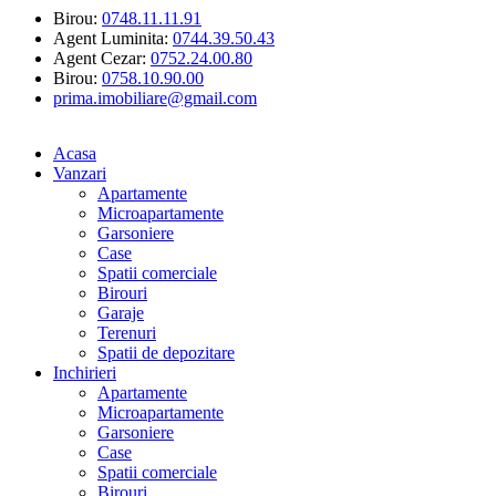
Birou:
0748.11.11.91
Agent Luminita:
0744.39.50.43
Agent Cezar:
0752.24.00.80
Birou:
0758.10.90.00
prima.imobiliare@gmail.com
Acasa
Vanzari
Apartamente
Microapartamente
Garsoniere
Case
Spatii comerciale
Birouri
Garaje
Terenuri
Spatii de depozitare
Inchirieri
Apartamente
Microapartamente
Garsoniere
Case
Spatii comerciale
Birouri