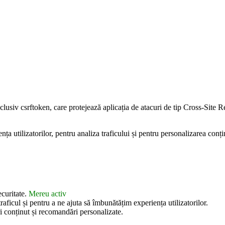
inclusiv csrftoken, care protejează aplicația de atacuri de tip Cross-Sit
 utilizatorilor, pentru analiza traficului și pentru personalizarea conțin
ecuritate.
Mereu activ
aficul și pentru a ne ajuta să îmbunătățim experiența utilizatorilor.
i conținut și recomandări personalizate.