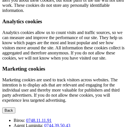
alert you about these cookies, but some parts of the site will not then
work. These cookies do not store any personally identifiable
information.
Analytics cookies
Analytics cookies allow us to count visits and traffic sources, so we
can measure and improve the performance of our site. They help us
know which pages are the most and least popular and see how
visitors move around the site. All information these cookies collect is
aggregated and therefore anonymous. If you do not allow these
cookies, we will not know when you have visited our site.
Marketing cookies
Marketing cookies are used to track visitors across websites. The
intention is to display ads that are relevant and engaging for the
individual user and thereby more valuable for publishers and third
party advertisers. If you do not allow these cookies, you will
experience less targeted advertising.
Back
Birou:
0748.11.11.91
Agent Luminita:
0744.39.50.43