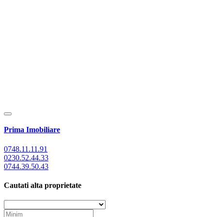
Prima Imobiliare
0748.11.11.91
0230.52.44.33
0744.39.50.43
Cautati alta proprietate