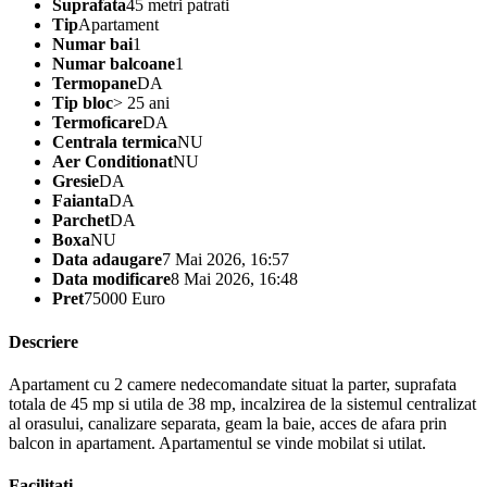
Suprafata
45 metri patrati
Tip
Apartament
Numar bai
1
Numar balcoane
1
Termopane
DA
Tip bloc
> 25 ani
Termoficare
DA
Centrala termica
NU
Aer Conditionat
NU
Gresie
DA
Faianta
DA
Parchet
DA
Boxa
NU
Data adaugare
7 Mai 2026, 16:57
Data modificare
8 Mai 2026, 16:48
Pret
75000 Euro
Descriere
Apartament cu 2 camere nedecomandate situat la parter, suprafata
totala de 45 mp si utila de 38 mp, incalzirea de la sistemul centralizat
al orasului, canalizare separata, geam la baie, acces de afara prin
balcon in apartament. Apartamentul se vinde mobilat si utilat.
Facilitati