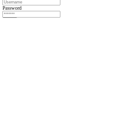
Password
Login
Or login via
Facebook
Twitter
Forgot password?
Sign Up
Sign Up
Or login via