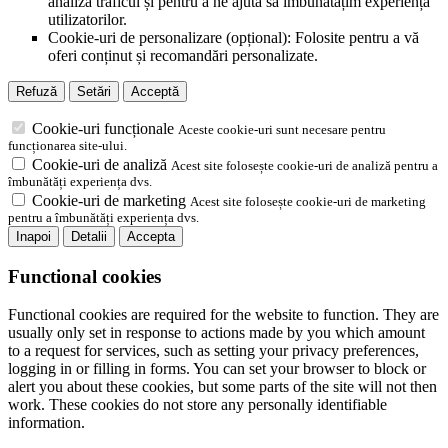
analiza traficul și pentru a ne ajuta să îmbunătățim experiența
utilizatorilor.
Cookie-uri de personalizare (opțional): Folosite pentru a vă
oferi conținut și recomandări personalizate.
Refuză
Setări
Acceptă
Cookie-uri funcționale
Aceste cookie-uri sunt necesare pentru
funcționarea site-ului.
Cookie-uri de analiză
Acest site folosește cookie-uri de analiză pentru a
îmbunătăți experiența dvs.
Cookie-uri de marketing
Acest site folosește cookie-uri de marketing
pentru a îmbunătăți experiența dvs.
Inapoi
Detalii
Accepta
Functional cookies
Functional cookies are required for the website to function. They are
usually only set in response to actions made by you which amount
to a request for services, such as setting your privacy preferences,
logging in or filling in forms. You can set your browser to block or
alert you about these cookies, but some parts of the site will not then
work. These cookies do not store any personally identifiable
information.