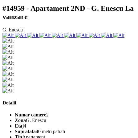
#14959 - Apartament 2ND - G. Enescu
La
vanzare
G. Enescu
Detalii
Numar camere
2
Zona
G. Enescu
Etaj
4
Suprafata
40 metri patrati
Tip
Apartament