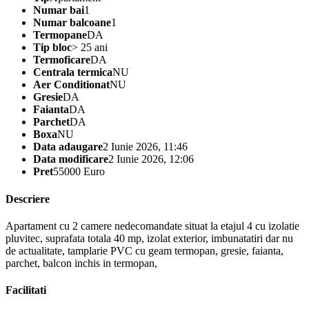
Numar bai
1
Numar balcoane
1
Termopane
DA
Tip bloc
> 25 ani
Termoficare
DA
Centrala termica
NU
Aer Conditionat
NU
Gresie
DA
Faianta
DA
Parchet
DA
Boxa
NU
Data adaugare
2 Iunie 2026, 11:46
Data modificare
2 Iunie 2026, 12:06
Pret
55000 Euro
Descriere
Apartament cu 2 camere nedecomandate situat la etajul 4 cu izolatie
pluvitec, suprafata totala 40 mp, izolat exterior, imbunatatiri dar nu
de actualitate, tamplarie PVC cu geam termopan, gresie, faianta,
parchet, balcon inchis in termopan,
Facilitati