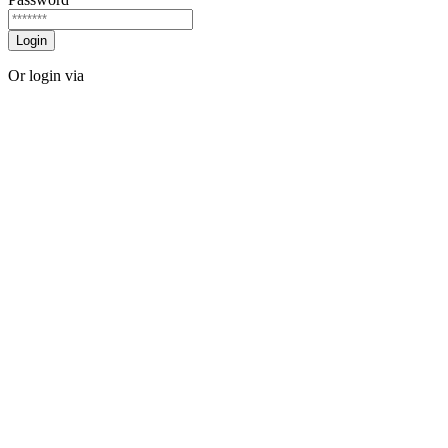
Login
Or login via
Facebook
Twitter
Forgot password?
Sign Up
Sign Up
Or login via
Facebook