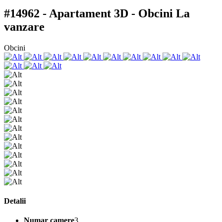
#14962 - Apartament 3D - Obcini
La
vanzare
Obcini
Detalii
Numar camere
3