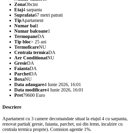
Zona
Obcini
Etaj
4 sarpanta
Suprafata
67 metri patrati
Tip
Apartament
Numar bai
1
Numar balcoane
1
Termopane
DA
Tip bloc
> 25 ani
Termoficare
NU
Centrala termica
DA
Aer Conditionat
NU
Gresie
DA
Faianta
DA
Parchet
DA
Boxa
NU
Data adaugare
4 Iunie 2026, 16:01
Data modificare
4 Iunie 2026, 16:01
Pret
79600 Euro
Descriere
Apartament cu 3 camere decomandate situat la etajul 4 cu sarpanta,
renovat partial( gresie, faianta, parchet, usi din lemn, incalzire cu
centrala termica proprie). Comision agentie 1%.