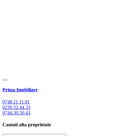
Prima Imobiliare
0748.11.11.91
0230.52.44.33
0744.39.50.43
Cautati alta proprietate