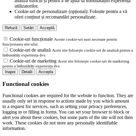
analiza traficul și pentru a ne ajuta să îmbunătățim experiența
utilizatorilor.
Cookie-uri de personalizare (opțional): Folosite pentru a vă
oferi conținut și recomandări personalizate.
Refuză
Setări
Acceptă
Cookie-uri funcționale
Aceste cookie-uri sunt necesare pentru
funcționarea site-ului.
Cookie-uri de analiză
Acest site folosește cookie-uri de analiză pentru a
îmbunătăți experiența dvs.
Cookie-uri de marketing
Acest site folosește cookie-uri de marketing
pentru a îmbunătăți experiența dvs.
Inapoi
Detalii
Accepta
Functional cookies
Functional cookies are required for the website to function. They are
usually only set in response to actions made by you which amount
to a request for services, such as setting your privacy preferences,
logging in or filling in forms. You can set your browser to block or
alert you about these cookies, but some parts of the site will not then
work. These cookies do not store any personally identifiable
information.