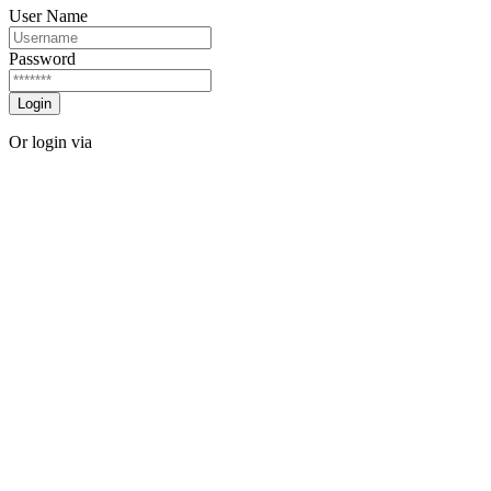
User Name
Password
Login
Or login via
Facebook
Twitter
Forgot password?
Sign Up
Sign Up