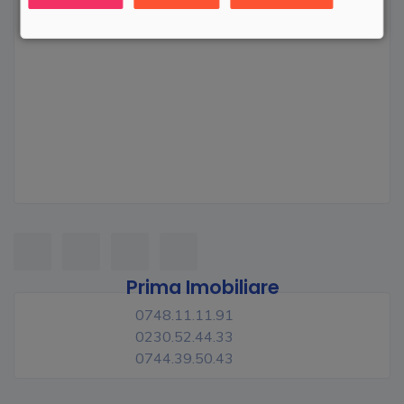
Prima Imobiliare
0748.11.11.91
0230.52.44.33
0744.39.50.43