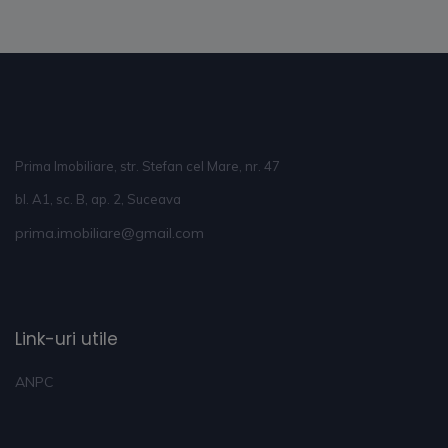
Prima Imobiliare, str. Stefan cel Mare, nr. 47
bl. A1, sc. B, ap. 2, Suceava
prima.imobiliare@gmail.com
Link-uri utile
ANPC