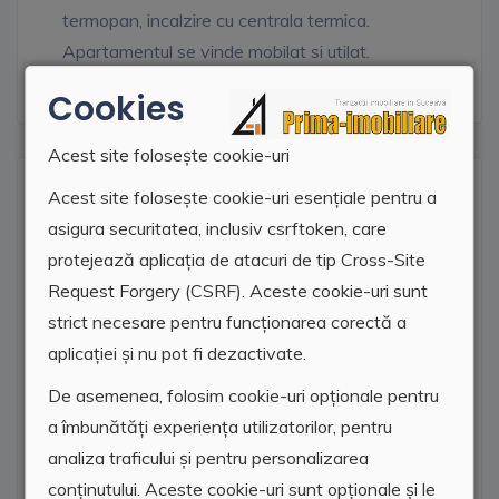
termopan, incalzire cu centrala termica.
Apartamentul se vinde mobilat si utilat.
Cookies
Acest site folosește cookie-uri
Facilitati
Acest site folosește cookie-uri esențiale pentru a
asigura securitatea, inclusiv csrftoken, care
Termopan
protejează aplicația de atacuri de tip Cross-Site
Request Forgery (CSRF). Aceste cookie-uri sunt
Centrala termica
strict necesare pentru funcționarea corectă a
aplicației și nu pot fi dezactivate.
Gresie
De asemenea, folosim cookie-uri opționale pentru
Faianta
a îmbunătăți experiența utilizatorilor, pentru
analiza traficului și pentru personalizarea
Parchet
conținutului. Aceste cookie-uri sunt opționale și le