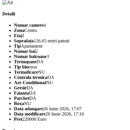
Detalii
Numar camere
4
Zona
Centru
Etaj
1
Suprafata
126.65 metri patrati
Tip
Apartament
Numar bai
2
Numar balcoane
3
Termopane
DA
Tip bloc
nou
Termoficare
NU
Centrala termica
DA
Aer Conditionat
NU
Gresie
DA
Faianta
DA
Parchet
DA
Boxa
NU
Data adaugare
26 Iunie 2026, 17:07
Data modificare
26 Iunie 2026, 17:16
Pret
220000 Euro