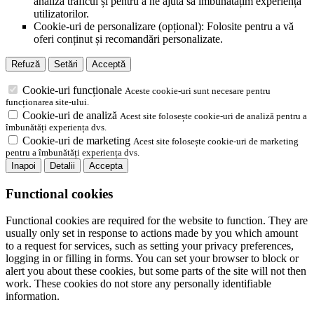
analiza traficul și pentru a ne ajuta să îmbunătățim experiența
utilizatorilor.
Cookie-uri de personalizare (opțional): Folosite pentru a vă
oferi conținut și recomandări personalizate.
Refuză
Setări
Acceptă
Cookie-uri funcționale
Aceste cookie-uri sunt necesare pentru
funcționarea site-ului.
Cookie-uri de analiză
Acest site folosește cookie-uri de analiză pentru a
îmbunătăți experiența dvs.
Cookie-uri de marketing
Acest site folosește cookie-uri de marketing
pentru a îmbunătăți experiența dvs.
Inapoi
Detalii
Accepta
Functional cookies
Functional cookies are required for the website to function. They are
usually only set in response to actions made by you which amount
to a request for services, such as setting your privacy preferences,
logging in or filling in forms. You can set your browser to block or
alert you about these cookies, but some parts of the site will not then
work. These cookies do not store any personally identifiable
information.