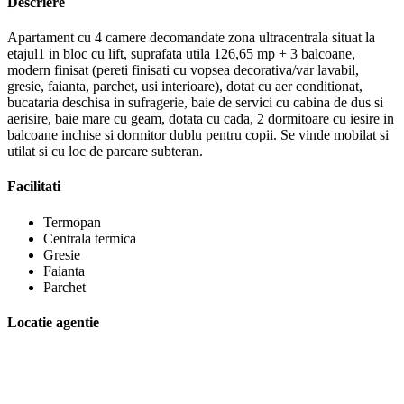
Descriere
Apartament cu 4 camere decomandate zona ultracentrala situat la
etajul1 in bloc cu lift, suprafata utila 126,65 mp + 3 balcoane,
modern finisat (pereti finisati cu vopsea decorativa/var lavabil,
gresie, faianta, parchet, usi interioare), dotat cu aer conditionat,
bucataria deschisa in sufragerie, baie de servici cu cabina de dus si
aerisire, baie mare cu geam, dotata cu cada, 2 dormitoare cu iesire in
balcoane inchise si dormitor dublu pentru copii. Se vinde mobilat si
utilat si cu loc de parcare subteran.
Facilitati
Termopan
Centrala termica
Gresie
Faianta
Parchet
Locatie agentie