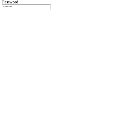
Password
Login
Or login via
Facebook
Twitter
Forgot password?
Sign Up
Sign Up
Or login via
Facebook