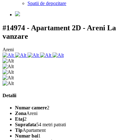
Spatii de depozitare
#14974 - Apartament 2D - Areni
La
vanzare
Areni
Detalii
Numar camere
2
Zona
Areni
Etaj
2
Suprafata
54 metri patrati
Tip
Apartament
Numar bai
1