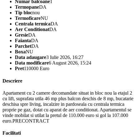
Numar balcoane
1
Termopane
DA
Tip bloc
nou
Termoficare
NU
Centrala termica
DA
Aer Conditionat
DA
Gresie
DA
Faianta
DA
Parchet
DA
Boxa
NU
Data adaugare
3 Iulie 2026, 16:27
Data modificare
6 August 2026, 15:24
Pret
110000 Euro
Descriere
Apartament cu 2 camere decomandate situat in bloc nou la etajul 2
cu lift, suprafata utila 46 mp plus balcon deschis de 8 mp, bucatarie
deschisa spre living, incalzire in pardoseala cu centrala termica
proprie pe gaz, dotat cu aparat de aer conditionat. Apartamentul se
vinde mobilat si utilat la pretul de 110.000 euro si gol la 107.000
euro.PRECONTRACT
Facilitati