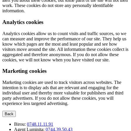
alert you about these cookies, but some parts of the site will not then
work. These cookies do not store any personally identifiable
information.
Analytics cookies
Analytics cookies allow us to count visits and traffic sources, so we
can measure and improve the performance of our site. They help us
know which pages are the most and least popular and see how
visitors move around the site. All information these cookies collect is
aggregated and therefore anonymous. If you do not allow these
cookies, we will not know when you have visited our site.
Marketing cookies
Marketing cookies are used to track visitors across websites. The
intention is to display ads that are relevant and engaging for the
individual user and thereby more valuable for publishers and third
party advertisers. If you do not allow these cookies, you will
experience less targeted advertising.
Back
Birou:
0748.11.11.91
Agent Luminita:
0744.39.50.43