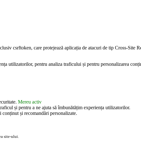
inclusiv csrftoken, care protejează aplicația de atacuri de tip Cross-Sit
 utilizatorilor, pentru analiza traficului și pentru personalizarea conțin
ecuritate.
Mereu activ
aficul și pentru a ne ajuta să îmbunătățim experiența utilizatorilor.
i conținut și recomandări personalizate.
a site-ului.