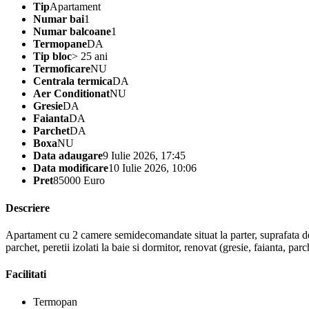
Tip
Apartament
Numar bai
1
Numar balcoane
1
Termopane
DA
Tip bloc
> 25 ani
Termoficare
NU
Centrala termica
DA
Aer Conditionat
NU
Gresie
DA
Faianta
DA
Parchet
DA
Boxa
NU
Data adaugare
9 Iulie 2026, 17:45
Data modificare
10 Iulie 2026, 10:06
Pret
85000 Euro
Descriere
Apartament cu 2 camere semidecomandate situat la parter, suprafata de 
parchet, peretii izolati la baie si dormitor, renovat (gresie, faianta, pa
Facilitati
Termopan