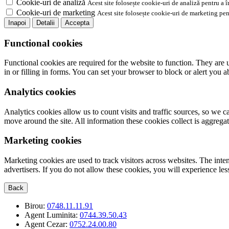
Cookie-uri de analiză
Acest site folosește cookie-uri de analiză pentru a 
Cookie-uri de marketing
Acest site folosește cookie-uri de marketing pen
Inapoi
Detalii
Accepta
Functional cookies
Functional cookies are required for the website to function. They are 
in or filling in forms. You can set your browser to block or alert you 
Analytics cookies
Analytics cookies allow us to count visits and traffic sources, so we
move around the site. All information these cookies collect is aggreg
Marketing cookies
Marketing cookies are used to track visitors across websites. The inten
advertisers. If you do not allow these cookies, you will experience less
Back
Birou:
0748.11.11.91
Agent Luminita:
0744.39.50.43
Agent Cezar:
0752.24.00.80