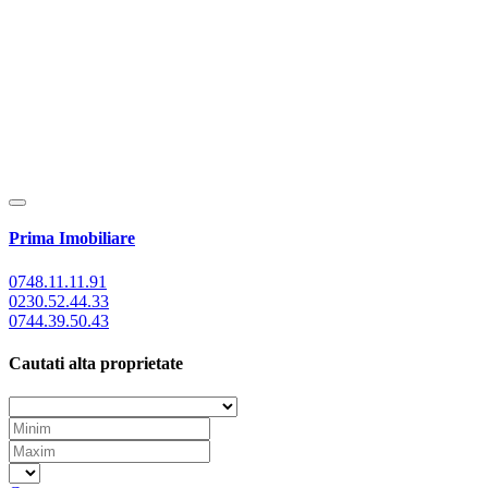
Prima Imobiliare
0748.11.11.91
0230.52.44.33
0744.39.50.43
Cautati alta proprietate