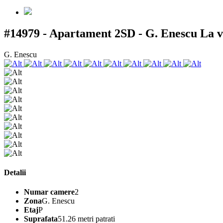
#14979 - Apartament 2SD - G. Enescu
La 
G. Enescu
Detalii
Numar camere
2
Zona
G. Enescu
Etaj
P
Suprafata
51.26 metri patrati