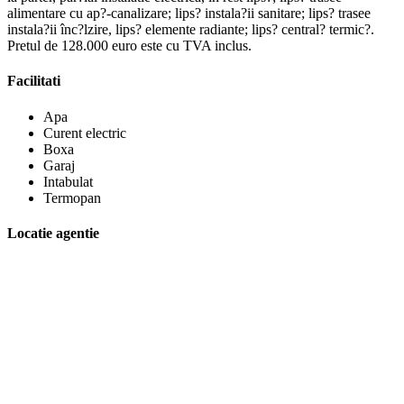
alimentare cu ap?-canalizare; lips? instala?ii sanitare; lips? trasee
instala?ii înc?lzire, lips? elemente radiante; lips? central? termic?.
Pretul de 128.000 euro este cu TVA inclus.
Facilitati
Apa
Curent electric
Boxa
Garaj
Intabulat
Termopan
Locatie agentie