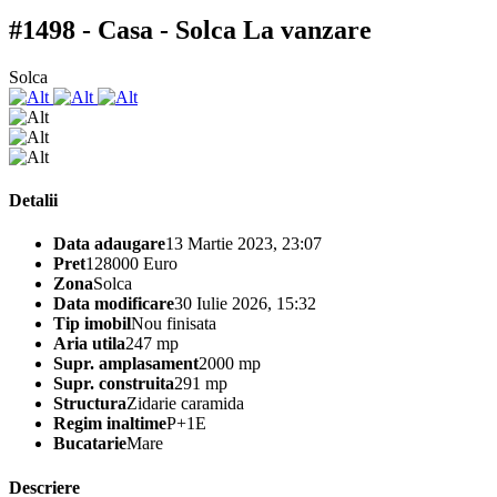
#1498 - Casa - Solca
La vanzare
Solca
Detalii
Data adaugare
13 Martie 2023, 23:07
Pret
128000 Euro
Zona
Solca
Data modificare
30 Iulie 2026, 15:32
Tip imobil
Nou finisata
Aria utila
247 mp
Supr. amplasament
2000 mp
Supr. construita
291 mp
Structura
Zidarie caramida
Regim inaltime
P+1E
Bucatarie
Mare
Descriere