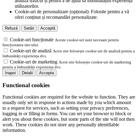
analiza traficul și pentru a ne ajuta să îmbunătățim experiența
utilizatorilor.
Cookie-uri de personalizare (opțional): Folosite pentru a vă
oferi conținut și recomandări personalizate.
Refuză
Setări
Acceptă
Cookie-uri funcționale
Aceste cookie-uri sunt necesare pentru
funcționarea site-ului.
Cookie-uri de analiză
Acest site folosește cookie-uri de analiză pentru a
îmbunătăți experiența dvs.
Cookie-uri de marketing
Acest site folosește cookie-uri de marketing
pentru a îmbunătăți experiența dvs.
Inapoi
Detalii
Accepta
Functional cookies
Functional cookies are required for the website to function. They are
usually only set in response to actions made by you which amount
to a request for services, such as setting your privacy preferences,
logging in or filling in forms. You can set your browser to block or
alert you about these cookies, but some parts of the site will not then
work. These cookies do not store any personally identifiable
information.