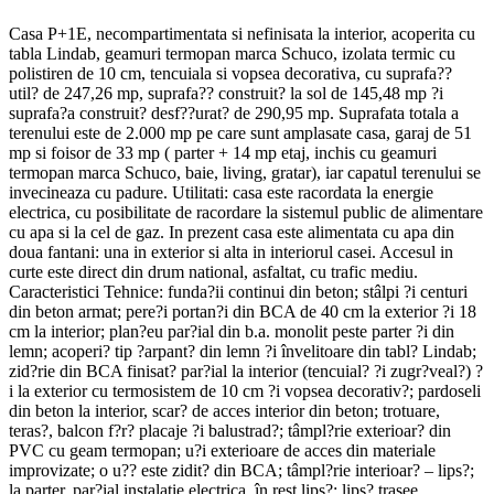
Casa P+1E, necompartimentata si nefinisata la interior, acoperita cu
tabla Lindab, geamuri termopan marca Schuco, izolata termic cu
polistiren de 10 cm, tencuiala si vopsea decorativa, cu suprafa??
util? de 247,26 mp, suprafa?? construit? la sol de 145,48 mp ?i
suprafa?a construit? desf??urat? de 290,95 mp. Suprafata totala a
terenului este de 2.000 mp pe care sunt amplasate casa, garaj de 51
mp si foisor de 33 mp ( parter + 14 mp etaj, inchis cu geamuri
termopan marca Schuco, baie, living, gratar), iar capatul terenului se
invecineaza cu padure. Utilitati: casa este racordata la energie
electrica, cu posibilitate de racordare la sistemul public de alimentare
cu apa si la cel de gaz. In prezent casa este alimentata cu apa din
doua fantani: una in exterior si alta in interiorul casei. Accesul in
curte este direct din drum national, asfaltat, cu trafic mediu.
Caracteristici Tehnice: funda?ii continui din beton; stâlpi ?i centuri
din beton armat; pere?i portan?i din BCA de 40 cm la exterior ?i 18
cm la interior; plan?eu par?ial din b.a. monolit peste parter ?i din
lemn; acoperi? tip ?arpant? din lemn ?i învelitoare din tabl? Lindab;
zid?rie din BCA finisat? par?ial la interior (tencuial? ?i zugr?veal?) ?
i la exterior cu termosistem de 10 cm ?i vopsea decorativ?; pardoseli
din beton la interior, scar? de acces interior din beton; trotuare,
teras?, balcon f?r? placaje ?i balustrad?; tâmpl?rie exterioar? din
PVC cu geam termopan; u?i exterioare de acces din materiale
improvizate; o u?? este zidit? din BCA; tâmpl?rie interioar? – lips?;
la parter, par?ial instalatie electrica, în rest lips?; lips? trasee