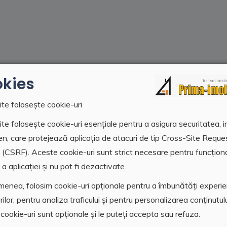
kies
ite folosește cookie-uri
te folosește cookie-uri esențiale pentru a asigura securitatea, i
en, care protejează aplicația de atacuri de tip Cross-Site Reque
 (CSRF). Aceste cookie-uri sunt strict necesare pentru funcțion
a aplicației și nu pot fi dezactivate.
enea, folosim cookie-uri opționale pentru a îmbunătăți experi
orilor, pentru analiza traficului și pentru personalizarea conținutulu
Next
cookie-uri sunt opționale și le puteți accepta sau refuza.