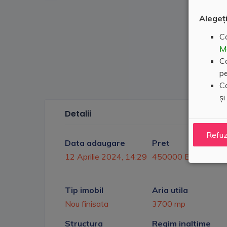
Alegeți
Co
M
Co
pe
Co
și
Detalii
Refu
Data adaugare
Pret
12 Aprilie 2024, 14:29
450000 Euro
Tip imobil
Aria utila
Nou finisata
3700 mp
Structura
Regim inaltime