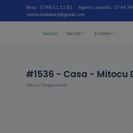
Birou:
0748.11.11.91
Agent Luminita:
0744.39
prima.imobiliare@gmail.com
Acasa
Vanzari
Inchirieri
#1536 - Casa - Mitocu
Mitocu Dragomirnei