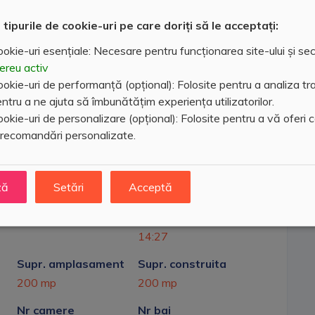
 tipurile de cookie-uri pe care doriți să le acceptați:
okie-uri esențiale: Necesare pentru funcționarea site-ului și sec
ereu activ
okie-uri de performanță (opțional): Folosite pentru a analiza traf
ntru a ne ajuta să îmbunătățim experiența utilizatorilor.
okie-uri de personalizare (opțional): Folosite pentru a vă oferi 
 recomandări personalizate.
ză
Setări
Acceptă
Zona
Data modificare
Mitocu Dragomirnei
25 Februarie 2026,
14:27
Supr. amplasament
Supr. construita
200 mp
200 mp
Nr camere
Nr bai