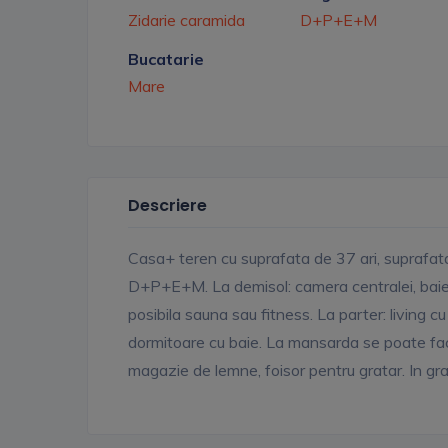
Zidarie caramida
D+P+E+M
Bucatarie
Mare
Descriere
Casa+ teren cu suprafata de 37 ari, suprafat
D+P+E+M. La demisol: camera centralei, bai
posibila sauna sau fitness. La parter: living c
dormitoare cu baie. La mansarda se poate face 
magazie de lemne, foisor pentru gratar. In gra