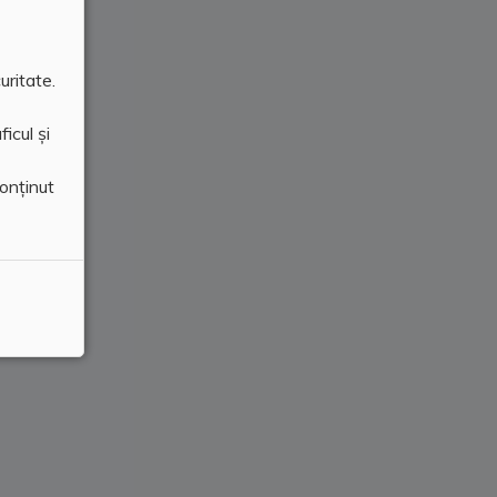
uritate.
icul și
conținut