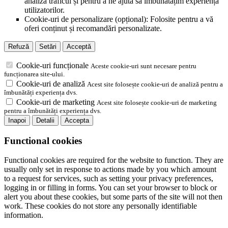
analiza traficul și pentru a ne ajuta să îmbunătățim experiența
utilizatorilor.
Cookie-uri de personalizare (opțional): Folosite pentru a vă
oferi conținut și recomandări personalizate.
Refuză
Setări
Acceptă
Cookie-uri funcționale
Aceste cookie-uri sunt necesare pentru
funcționarea site-ului.
Cookie-uri de analiză
Acest site folosește cookie-uri de analiză pentru a
îmbunătăți experiența dvs.
Cookie-uri de marketing
Acest site folosește cookie-uri de marketing
pentru a îmbunătăți experiența dvs.
Inapoi
Detalii
Accepta
Functional cookies
Functional cookies are required for the website to function. They are
usually only set in response to actions made by you which amount
to a request for services, such as setting your privacy preferences,
logging in or filling in forms. You can set your browser to block or
alert you about these cookies, but some parts of the site will not then
work. These cookies do not store any personally identifiable
information.