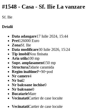
#1548 - Casa - Sf. Ilie
La vanzare
Sf. Ilie
Detalii
Data adaugare
17 Iulie 2024, 15:44
Pret
126000 Euro
Zona
Sf. Ilie
Data modificare
30 Iulie 2026, 15:24
Tip imobil
Nou finisata
Aria utila
100 mp
Supr. amplasament
150 mp
Structura
Zidarie caramida
Regim inaltime
P+M+pod
Nr camere
4
Nr bai
2
Nr balcoane inchise
0
Nr balcoane
0
Bucatarie
Mare
Vecinatati
Cartier de case locuite
Vecinatati
Cartier de case locuite