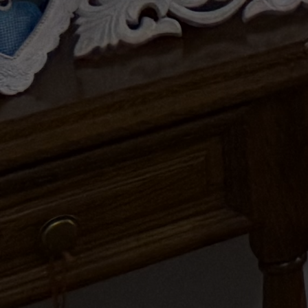
Descriere
Casa individuala renovata, construita din caramida pe o p
de 400 mp teren, suprafata construita la sol 100 mp si uti
aproximativ 225 mp, regim de inaltime P+ etaj+ pod, dis
astfel : subsol- 2 bucatarii, living, beci si garaj; parter: hol, 
camere , baie; etaj: 3 camere, baie si balcon; podul este
neamenajat; racordata la utilitati (apa, canal, energie elect
gaz). Tamplaria tremopan inlocuita in 2020, izolata exterio
2016. Incalzirea cu centrala termica pe gaz. Casa se vin
mobilata si utilata. Curtea este amenajata cu foisor si cup
pentru gratar, livada cu pomi fructiferi pe rod.