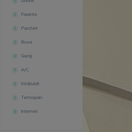
Gresie
Faianta
Parchet
Boxa
Garaj
A/C
Intabulat
Termopan
Internet