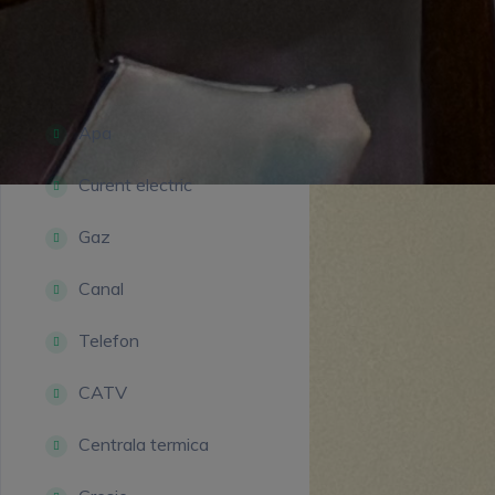
Facilitati
Apa
Curent electric
Gaz
Canal
Telefon
CATV
Centrala termica