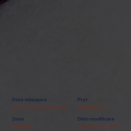
Detalii
Data adaugare
Pret
25 Octombrie 2024, 14:14
360000 Euro
Zona
Data modificare
Marasesti
30 Iunie 2026, 16:39