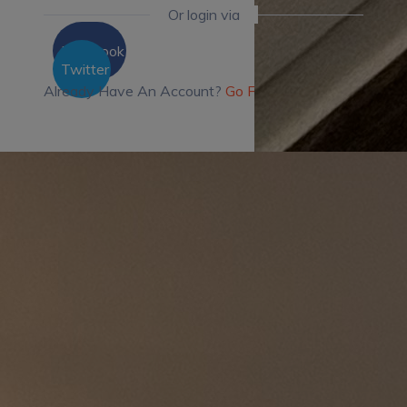
Or login via
Facebook
Twitter
Already Have An Account?
Go For LogIn