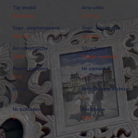
Tip imobil
Aria utila
Renovata
225 mp
Supr. amplasament
Supr. construita
400 mp
100 mp
An constructie
Structura
1988
Zidarie caramida
Regim inaltime
Nr camere
P+E
7
Nr bai
Nr balcoane inchise
2
0
Nr balcoane
Bucatarie
1
Mare