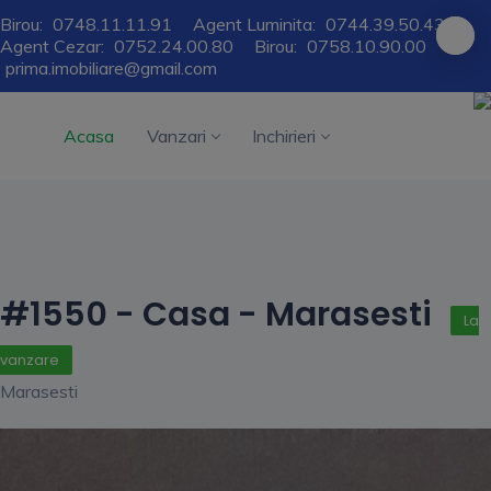
Birou:
0748.11.11.91
Agent Luminita:
0744.39.50.43
Agent Cezar:
0752.24.00.80
Birou:
0758.10.90.00
prima.imobiliare@gmail.com
Acasa
Vanzari
Inchirieri
#1550 - Casa - Marasesti
La
vanzare
Marasesti