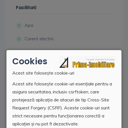
Facilitati
Apa
Curent electric
Canal
Cookies
Termoficare
Acest site folosește cookie-uri
Telefon
Acest site folosește cookie-uri esențiale pentru a
asigura securitatea, inclusiv csrftoken, care
CATV
protejează aplicația de atacuri de tip Cross-Site
Gresie
Request Forgery (CSRF). Aceste cookie-uri sunt
strict necesare pentru funcționarea corectă a
Faianta
aplicației și nu pot fi dezactivate.