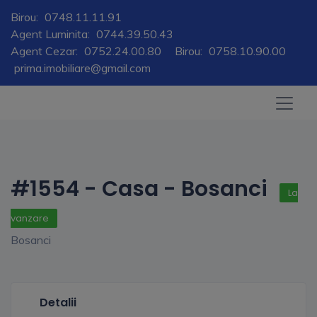
Birou:
0748.11.11.91
Agent Luminita:
0744.39.50.43
Agent Cezar:
0752.24.00.80
Birou:
0758.10.90.00
prima.imobiliare@gmail.com
#1554 - Casa - Bosanci
La
vanzare
Bosanci
Detalii