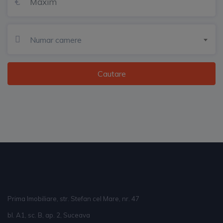
Numar camere
Cautare
Prima Imobiliare, str. Stefan cel Mare, nr. 47
bl. A1, sc. B, ap. 2, Suceava