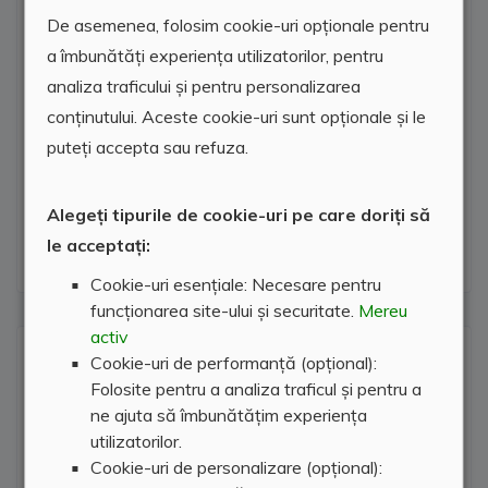
Parchet
De asemenea, folosim cookie-uri opționale pentru
a îmbunătăți experiența utilizatorilor, pentru
Boxa
analiza traficului și pentru personalizarea
conținutului. Aceste cookie-uri sunt opționale și le
Intabulat
puteți accepta sau refuza.
Termopan
Alegeți tipurile de cookie-uri pe care doriți să
Internet
le acceptați:
Cookie-uri esențiale: Necesare pentru
funcționarea site-ului și securitate.
Mereu
activ
Locatie agentie
Cookie-uri de performanță (opțional):
Folosite pentru a analiza traficul și pentru a
ne ajuta să îmbunătățim experiența
utilizatorilor.
Cookie-uri de personalizare (opțional):