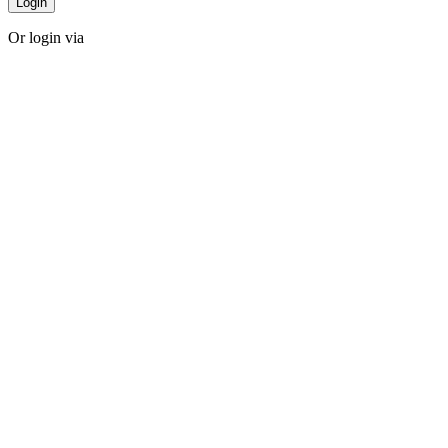
Login
Or login via
Facebook
Twitter
Forgot password?
Sign Up
Sign Up
Or login via
Facebook
Twitter