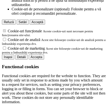
analiza traficul și pentru a ne ajuta să îmbunătățim experiența
utilizatorilor.
Cookie-uri de personalizare (opțional): Folosite pentru a vă
oferi conținut și recomandări personalizate.
Refuză
Setări
Acceptă
Cookie-uri funcționale
Aceste cookie-uri sunt necesare pentru
funcționarea site-ului.
Cookie-uri de analiză
Acest site folosește cookie-uri de analiză pentru a
îmbunătăți experiența dvs.
Cookie-uri de marketing
Acest site folosește cookie-uri de marketing
pentru a îmbunătăți experiența dvs.
Inapoi
Detalii
Accepta
Functional cookies
Functional cookies are required for the website to function. They are
usually only set in response to actions made by you which amount
to a request for services, such as setting your privacy preferences,
logging in or filling in forms. You can set your browser to block or
alert you about these cookies, but some parts of the site will not then
work. These cookies do not store any personally identifiable
information.