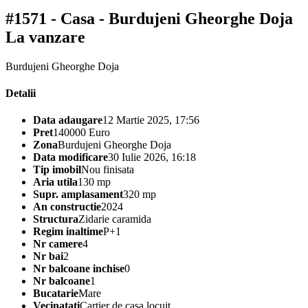
#1571 - Casa - Burdujeni Gheorghe Doja
La vanzare
Burdujeni Gheorghe Doja
Detalii
Data adaugare
12 Martie 2025, 17:56
Pret
140000 Euro
Zona
Burdujeni Gheorghe Doja
Data modificare
30 Iulie 2026, 16:18
Tip imobil
Nou finisata
Aria utila
130 mp
Supr. amplasament
320 mp
An constructie
2024
Structura
Zidarie caramida
Regim inaltime
P+1
Nr camere
4
Nr bai
2
Nr balcoane inchise
0
Nr balcoane
1
Bucatarie
Mare
Vecinatati
Cartier de casa locuit