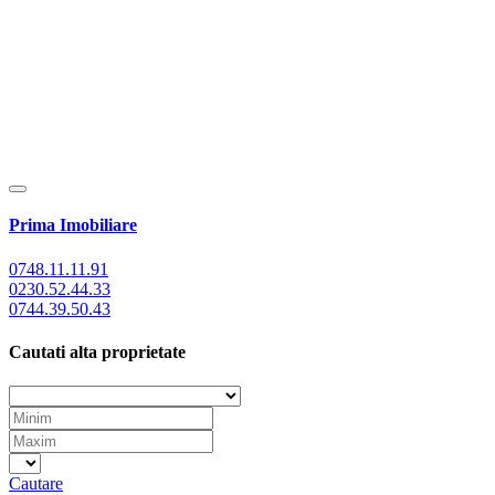
Prima Imobiliare
0748.11.11.91
0230.52.44.33
0744.39.50.43
Cautati alta proprietate
Cautare