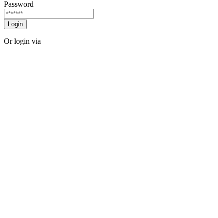
Password
Login
Or login via
Facebook
Twitter
Forgot password?
Sign Up
Sign Up
Or login via
Facebook