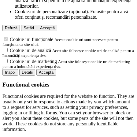
analiza traficul și pentru a ne ajuta să îmbunătățim experiența
utilizatorilor.
Cookie-uri de personalizare (opțional): Folosite pentru a vă
oferi conținut și recomandări personalizate.
Refuză
Setări
Acceptă
Cookie-uri funcționale
Aceste cookie-uri sunt necesare pentru
funcționarea site-ului.
Cookie-uri de analiză
Acest site folosește cookie-uri de analiză pentru a
îmbunătăți experiența dvs.
Cookie-uri de marketing
Acest site folosește cookie-uri de marketing
pentru a îmbunătăți experiența dvs.
Inapoi
Detalii
Accepta
Functional cookies
Functional cookies are required for the website to function. They are
usually only set in response to actions made by you which amount
to a request for services, such as setting your privacy preferences,
logging in or filling in forms. You can set your browser to block or
alert you about these cookies, but some parts of the site will not then
work. These cookies do not store any personally identifiable
information.