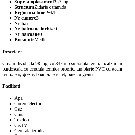
Supr. amplasament
337 mp
Structura
Zidarie caramida
Regim inaltime
P+M
Nr camere
3
Nr bai
1
Nr balcoane inchise
0
Nr balcoane
0
Bucatarie
Medie
Descriere
Casa individuala 98 mp, cu 337 mp suprafata teren, incalzire in
pardoseala cu centrala termica proprie, tamplarie PVC cu geam
termopan, gresie, faianta, parchet, baie cu geam.
Facilitati
Apa
Curent electric
Gaz
Canal
Telefon
CATV
Centrala termica