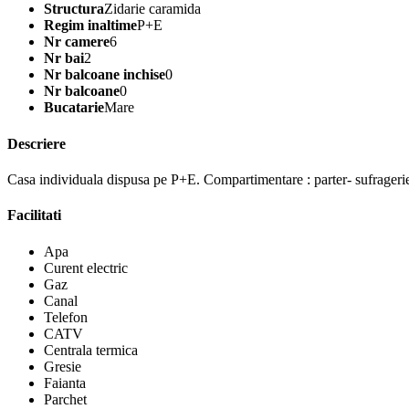
Structura
Zidarie caramida
Regim inaltime
P+E
Nr camere
6
Nr bai
2
Nr balcoane inchise
0
Nr balcoane
0
Bucatarie
Mare
Descriere
Casa individuala dispusa pe P+E. Compartimentare : parter- sufragerie, 
Facilitati
Apa
Curent electric
Gaz
Canal
Telefon
CATV
Centrala termica
Gresie
Faianta
Parchet