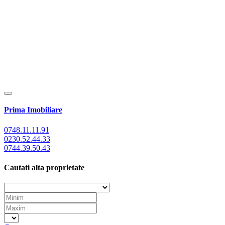
Prima Imobiliare
0748.11.11.91
0230.52.44.33
0744.39.50.43
Cautati alta proprietate