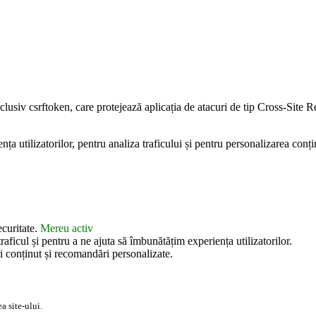
inclusiv csrftoken, care protejează aplicația de atacuri de tip Cross-Sit
 utilizatorilor, pentru analiza traficului și pentru personalizarea conțin
ecuritate.
Mereu activ
aficul și pentru a ne ajuta să îmbunătățim experiența utilizatorilor.
i conținut și recomandări personalizate.
a site-ului.