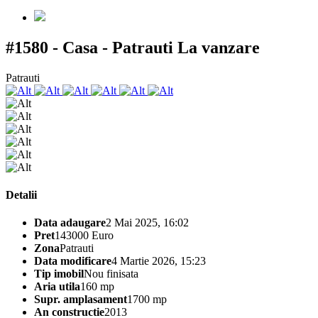
#1580 - Casa - Patrauti
La vanzare
Patrauti
Detalii
Data adaugare
2 Mai 2025, 16:02
Pret
143000 Euro
Zona
Patrauti
Data modificare
4 Martie 2026, 15:23
Tip imobil
Nou finisata
Aria utila
160 mp
Supr. amplasament
1700 mp
An constructie
2013