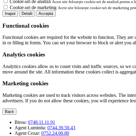
Cookie-uri de analiză
Acest site folosește cookie-uri de analiză pentru a 
Cookie-uri de marketing
Acest site folosește cookie-uri de marketing pen
Inapoi
Detalii
Accepta
Functional cookies
Functional cookies are required for the website to function. They are 
in or filling in forms. You can set your browser to block or alert you 
Analytics cookies
Analytics cookies allow us to count visits and traffic sources, so we
move around the site. All information these cookies collect is aggreg
Marketing cookies
Marketing cookies are used to track visitors across websites. The inten
advertisers. If you do not allow these cookies, you will experience less
Back
Birou:
0748.11.11.91
Agent Luminita:
0744.39.50.43
Agent Cezar:
0752.24.00.80