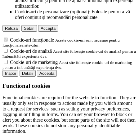
analiza traficul și pentru a ne ajuta să îmbunătățim experiența
utilizatorilor.
Cookie-uri de personalizare (opțional): Folosite pentru a vă
oferi conținut și recomandări personalizate.
Refuză
Setări
Acceptă
Cookie-uri funcționale
Aceste cookie-uri sunt necesare pentru
funcționarea site-ului.
Cookie-uri de analiză
Acest site folosește cookie-uri de analiză pentru a
îmbunătăți experiența dvs.
Cookie-uri de marketing
Acest site folosește cookie-uri de marketing
pentru a îmbunătăți experiența dvs.
Inapoi
Detalii
Accepta
Functional cookies
Functional cookies are required for the website to function. They are
usually only set in response to actions made by you which amount
to a request for services, such as setting your privacy preferences,
logging in or filling in forms. You can set your browser to block or
alert you about these cookies, but some parts of the site will not then
work. These cookies do not store any personally identifiable
information.