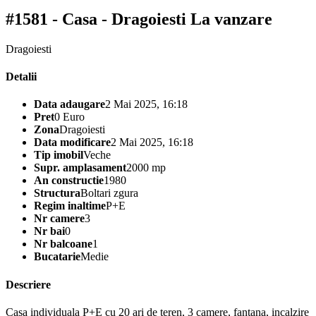
#1581 - Casa - Dragoiesti
La vanzare
Dragoiesti
Detalii
Data adaugare
2 Mai 2025, 16:18
Pret
0 Euro
Zona
Dragoiesti
Data modificare
2 Mai 2025, 16:18
Tip imobil
Veche
Supr. amplasament
2000 mp
An constructie
1980
Structura
Boltari zgura
Regim inaltime
P+E
Nr camere
3
Nr bai
0
Nr balcoane
1
Bucatarie
Medie
Descriere
Casa individuala P+E cu 20 ari de teren, 3 camere, fantana, incalzire