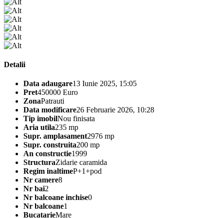
Detalii
Data adaugare
13 Iunie 2025, 15:05
Pret
450000 Euro
Zona
Patrauti
Data modificare
26 Februarie 2026, 10:28
Tip imobil
Nou finisata
Aria utila
235 mp
Supr. amplasament
2976 mp
Supr. construita
200 mp
An constructie
1999
Structura
Zidarie caramida
Regim inaltime
P+1+pod
Nr camere
8
Nr bai
2
Nr balcoane inchise
0
Nr balcoane
1
Bucatarie
Mare