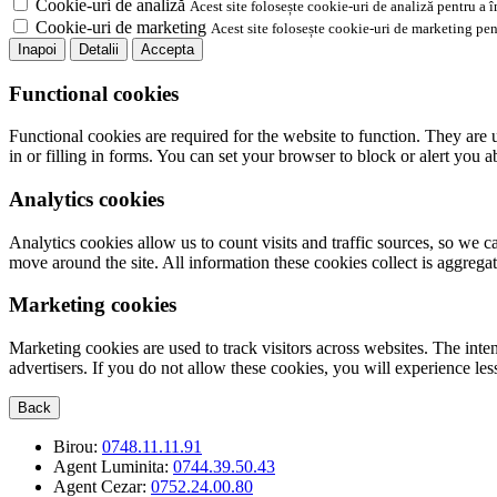
Cookie-uri de analiză
Acest site folosește cookie-uri de analiză pentru a 
Cookie-uri de marketing
Acest site folosește cookie-uri de marketing pen
Inapoi
Detalii
Accepta
Functional cookies
Functional cookies are required for the website to function. They are 
in or filling in forms. You can set your browser to block or alert you 
Analytics cookies
Analytics cookies allow us to count visits and traffic sources, so we
move around the site. All information these cookies collect is aggreg
Marketing cookies
Marketing cookies are used to track visitors across websites. The inten
advertisers. If you do not allow these cookies, you will experience less
Back
Birou:
0748.11.11.91
Agent Luminita:
0744.39.50.43
Agent Cezar:
0752.24.00.80