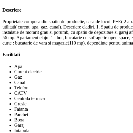
Descriere
Proprietate compusa din spatiu de productie, casa de locuit P+E( 2 apar
utilitati( curent, apa, gaz, canal). Descriere cladiri. 1. Spatiu de produ
instalatie de morarit grau si porumb, cu spatiu de depozitare si garaj 
56 mp. Apartament etajul 1 : hol, bucatarie cu sufragerie open space, 
curte : bucatarie de vara si magazie(110 mp), dependinte pentru animal
Facilitati
Apa
Curent electric
Gaz
Canal
Telefon
CATV
Centrala termica
Gresie
Faianta
Parchet
Boxa
Garaj
Intabulat