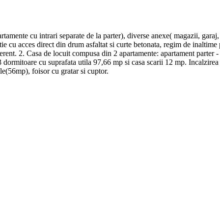
tamente cu intrari separate de la parter), diverse anexe( magazii, garaj,
ctie cu acces direct din drum asfaltat si curte betonata, regim de inaltime
aferent. 2. Casa de locuit compusa din 2 apartamente: apartament parter - 
3 dormitoare cu suprafata utila 97,66 mp si casa scarii 12 mp. Incalzire
e(56mp), foisor cu gratar si cuptor.