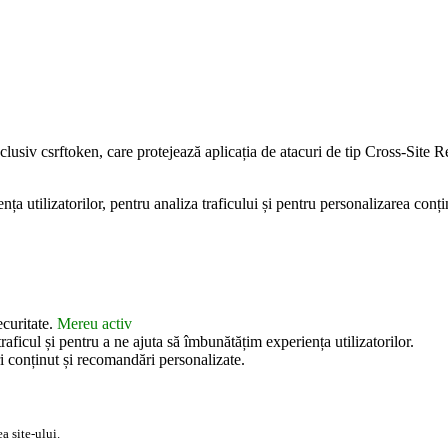
inclusiv csrftoken, care protejează aplicația de atacuri de tip Cross-Sit
 utilizatorilor, pentru analiza traficului și pentru personalizarea conțin
ecuritate.
Mereu activ
aficul și pentru a ne ajuta să îmbunătățim experiența utilizatorilor.
i conținut și recomandări personalizate.
a site-ului.