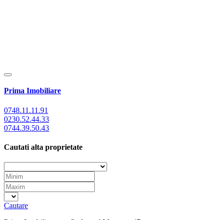
Prima Imobiliare
0748.11.11.91
0230.52.44.33
0744.39.50.43
Cautati alta proprietate
Cautare