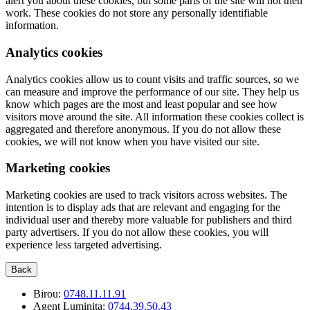
alert you about these cookies, but some parts of the site will not then
work. These cookies do not store any personally identifiable
information.
Analytics cookies
Analytics cookies allow us to count visits and traffic sources, so we
can measure and improve the performance of our site. They help us
know which pages are the most and least popular and see how
visitors move around the site. All information these cookies collect is
aggregated and therefore anonymous. If you do not allow these
cookies, we will not know when you have visited our site.
Marketing cookies
Marketing cookies are used to track visitors across websites. The
intention is to display ads that are relevant and engaging for the
individual user and thereby more valuable for publishers and third
party advertisers. If you do not allow these cookies, you will
experience less targeted advertising.
Back
Birou:
0748.11.11.91
Agent Luminita:
0744.39.50.43