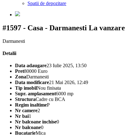
Spatii de depozitare
#1597 - Casa - Darmanesti
La vanzare
Darmanesti
Detalii
Data adaugare
23 Iulie 2025, 13:50
Pret
80000 Euro
Zona
Darmanesti
Data modificare
21 Mai 2026, 12:49
Tip imobil
Nou finisata
Supr. amplasament
6000 mp
Structura
Cadre cu BCA
Regim inaltime
P
Nr camere
2
Nr bai
1
Nr balcoane inchise
0
Nr balcoane
0
Bucatarie
Mica