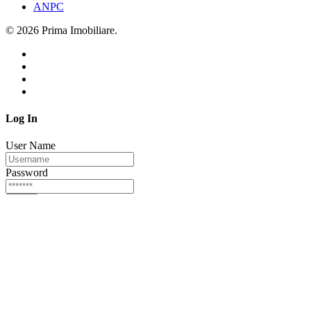
ANPC
© 2026 Prima Imobiliare.
Log In
User Name
Password
Login
Or login via
Facebook
Twitter
Forgot password?