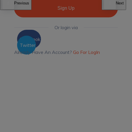
Previous
Next
Sign Up
Or login via
Facebook
Twitter
Already Have An Account?
Go For LogIn