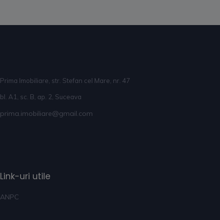
Prima Imobiliare, str. Stefan cel Mare, nr. 47
bl. A1, sc. B, ap. 2, Suceava
prima.imobiliare@gmail.com
Link-uri utile
ANPC