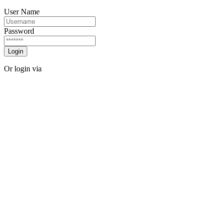
User Name
Password
Login
Or login via
Facebook
Twitter
Forgot password?
Sign Up
Sign Up