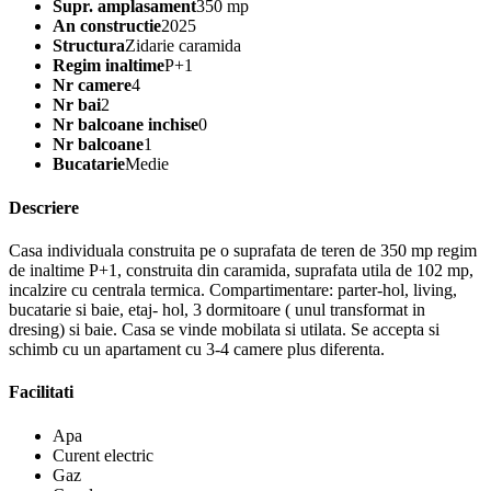
Supr. amplasament
350 mp
An constructie
2025
Structura
Zidarie caramida
Regim inaltime
P+1
Nr camere
4
Nr bai
2
Nr balcoane inchise
0
Nr balcoane
1
Bucatarie
Medie
Descriere
Casa individuala construita pe o suprafata de teren de 350 mp regim
de inaltime P+1, construita din caramida, suprafata utila de 102 mp,
incalzire cu centrala termica. Compartimentare: parter-hol, living,
bucatarie si baie, etaj- hol, 3 dormitoare ( unul transformat in
dresing) si baie. Casa se vinde mobilata si utilata. Se accepta si
schimb cu un apartament cu 3-4 camere plus diferenta.
Facilitati
Apa
Curent electric
Gaz