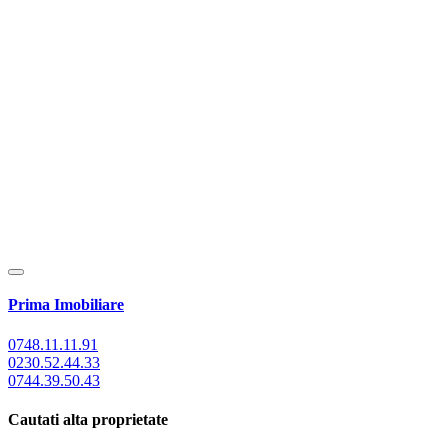
Prima Imobiliare
0748.11.11.91
0230.52.44.33
0744.39.50.43
Cautati alta proprietate