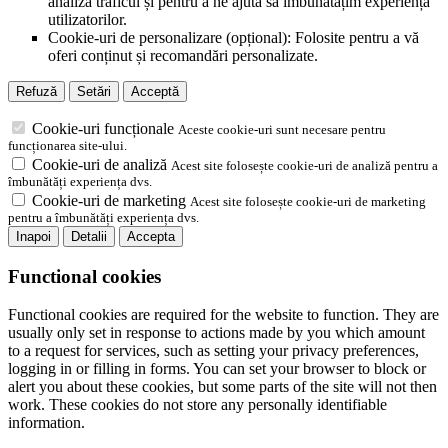
analiza traficul și pentru a ne ajuta să îmbunătățim experiența
utilizatorilor.
Cookie-uri de personalizare (opțional): Folosite pentru a vă
oferi conținut și recomandări personalizate.
Refuză
Setări
Acceptă
Cookie-uri funcționale
Aceste cookie-uri sunt necesare pentru
funcționarea site-ului.
Cookie-uri de analiză
Acest site folosește cookie-uri de analiză pentru a
îmbunătăți experiența dvs.
Cookie-uri de marketing
Acest site folosește cookie-uri de marketing
pentru a îmbunătăți experiența dvs.
Inapoi
Detalii
Accepta
Functional cookies
Functional cookies are required for the website to function. They are
usually only set in response to actions made by you which amount
to a request for services, such as setting your privacy preferences,
logging in or filling in forms. You can set your browser to block or
alert you about these cookies, but some parts of the site will not then
work. These cookies do not store any personally identifiable
information.