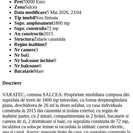
Pret
70000 Euro
Zona
Salcea
Data modificare
5 Mai 2026, 23:04
Tip imobil
Nou finisata
Supr. amplasament
1800 mp
Supr. construita
72 mp
An constructie
2015
Structura
Zidarie caramida
Regim inaltime
P
Nr camere
3
Nr bai
1
Nr balcoane inchise
0
Nr balcoane
0
Bucatarie
Mare
Descriere
VARATEC, comuna SALCEA: Proprietate imobiliara compusa din
suprafata de teren de 1800 mp intravilan, cu forma dreptunghiulara
plana, deschiderea de 26 ml la drum asfaltat, cu casa individuala
construita in 2015 din caramida si izolata exterior, cu regim de
inaltime parter, cu 2 intrari, compartimentata in 2 holuri, bucatarie si
camera de zi, 2 dormitoare si baie, cu suprafata construita de 72 mp,
incalzirea cu soba pe lemne si racordata la utilitati: curent electric,
apa si canal. Anexe: magazie lipita de casa, cu suprafata construita la