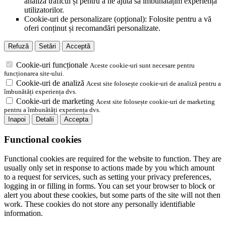
analiza traficul și pentru a ne ajuta să îmbunătățim experiența
utilizatorilor.
Cookie-uri de personalizare (opțional): Folosite pentru a vă
oferi conținut și recomandări personalizate.
Refuză
Setări
Acceptă
Cookie-uri funcționale
Aceste cookie-uri sunt necesare pentru
funcționarea site-ului.
Cookie-uri de analiză
Acest site folosește cookie-uri de analiză pentru a
îmbunătăți experiența dvs.
Cookie-uri de marketing
Acest site folosește cookie-uri de marketing
pentru a îmbunătăți experiența dvs.
Inapoi
Detalii
Accepta
Functional cookies
Functional cookies are required for the website to function. They are
usually only set in response to actions made by you which amount
to a request for services, such as setting your privacy preferences,
logging in or filling in forms. You can set your browser to block or
alert you about these cookies, but some parts of the site will not then
work. These cookies do not store any personally identifiable
information.