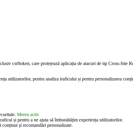
inclusiv csrftoken, care protejează aplicația de atacuri de tip Cross-Sit
 utilizatorilor, pentru analiza traficului și pentru personalizarea conțin
ecuritate.
Mereu activ
aficul și pentru a ne ajuta să îmbunătățim experiența utilizatorilor.
i conținut și recomandări personalizate.