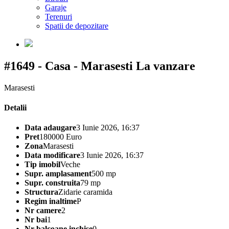
Garaje
Terenuri
Spatii de depozitare
#1649 - Casa - Marasesti
La vanzare
Marasesti
Detalii
Data adaugare
3 Iunie 2026, 16:37
Pret
180000 Euro
Zona
Marasesti
Data modificare
3 Iunie 2026, 16:37
Tip imobil
Veche
Supr. amplasament
500 mp
Supr. construita
79 mp
Structura
Zidarie caramida
Regim inaltime
P
Nr camere
2
Nr bai
1
Nr balcoane inchise
0