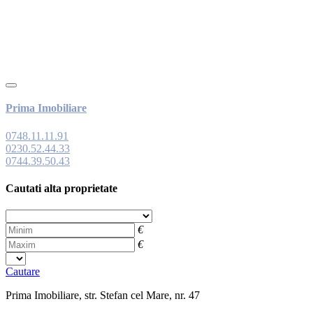
Prima Imobiliare
0748.11.11.91
0230.52.44.33
0744.39.50.43
Cautati alta proprietate
Cautare
Prima Imobiliare, str. Stefan cel Mare, nr. 47