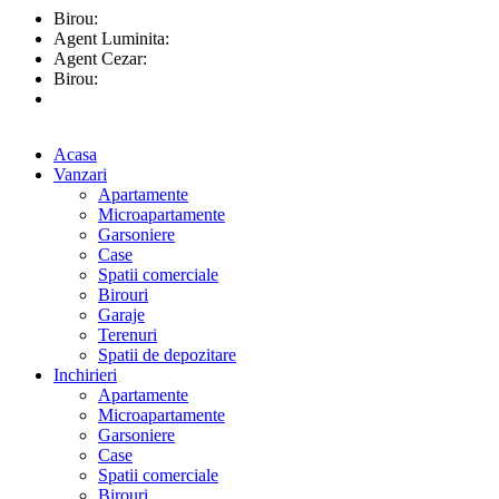
Birou:
0748.11.11.91
Agent Luminita:
0744.39.50.43
Agent Cezar:
0752.24.00.80
Birou:
0758.10.90.00
prima.imobiliare@gmail.com
Acasa
Vanzari
Apartamente
Microapartamente
Garsoniere
Case
Spatii comerciale
Birouri
Garaje
Terenuri
Spatii de depozitare
Inchirieri
Apartamente
Microapartamente
Garsoniere
Case
Spatii comerciale
Birouri