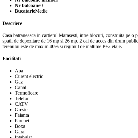
Nr balcoane
0
Bucatarie
Medie
Descriere
Casa batraneasca in cartierul Marasesti, intre blocuri, construita pe o
spatii de depozitare de 16 mp si 26 mp, 2 cai de acces din drum public
terenului este de maxim 40% si regimul de inaltime P+2 etaje.
Facilitati
Apa
Curent electric
Gaz
Canal
Termoficare
Telefon
CATV
Gresie
Faianta
Parchet
Boxa
Garaj
Intabulat