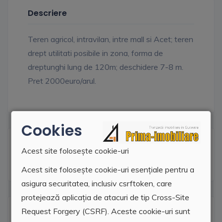
Descriere
Teren agricol, intravilan, intre mall si Acet; teren
drept utilitati posibile in zona, forma de
dreptunghi lung de 120m; deschidere 7-8 m.
Pret 2000euro/arul.
Cookies
Facilitati
Acest site folosește cookie-uri
Acest site folosește cookie-uri esențiale pentru a
asigura securitatea, inclusiv csrftoken, care
protejează aplicația de atacuri de tip Cross-Site
Locatie agentie
Request Forgery (CSRF). Aceste cookie-uri sunt