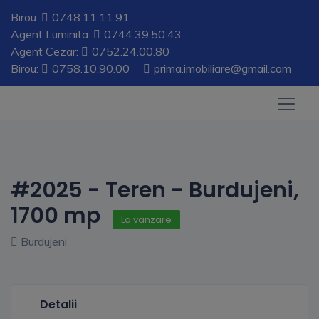
Birou:
0748.11.11.91
Agent Luminita:
0744.39.50.43
Agent Cezar:
0752.24.00.80
Birou:
0758.10.90.00
prima.imobiliare@gmail.com
#2025 - Teren - Burdujeni,
1700 mp
La vanzare
Burdujeni
Detalii