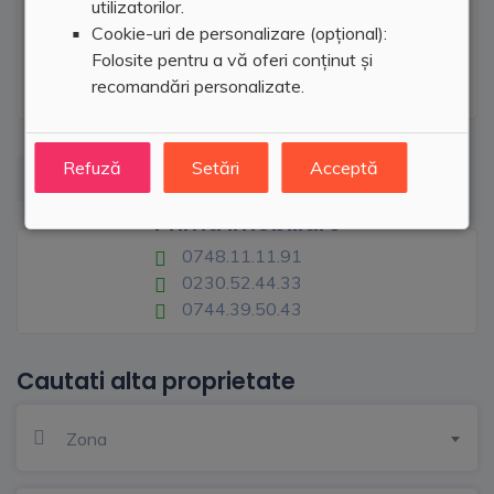
utilizatorilor.
Cookie-uri de personalizare (opțional):
Folosite pentru a vă oferi conținut și
recomandări personalizate.
Refuză
Setări
Acceptă
Prima Imobiliare
0748.11.11.91
0230.52.44.33
0744.39.50.43
Cautati alta proprietate
Zona