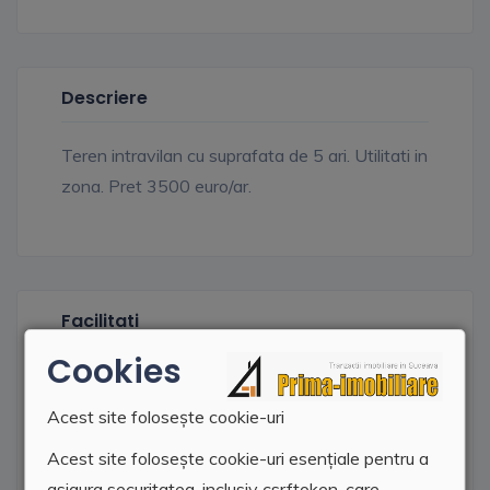
Descriere
Teren intravilan cu suprafata de 5 ari. Utilitati in
zona. Pret 3500 euro/ar.
Facilitati
Cookies
Apa
Acest site folosește cookie-uri
Curent electric
Acest site folosește cookie-uri esențiale pentru a
asigura securitatea, inclusiv csrftoken, care