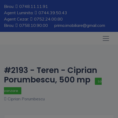
Birou:
0748.11.11.91
Agent Luminita:
0744.39.50.43
Agent Cezar:
0752.24.00.80
Birou:
0758.10.90.00
prima.imobiliare@gmail.com
#2193 - Teren - Ciprian
Porumbescu, 500 mp
La
vanzare
Ciprian Porumbescu