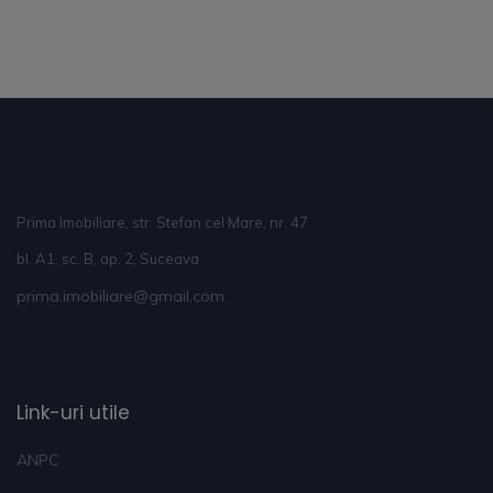
Prima Imobiliare, str. Stefan cel Mare, nr. 47
bl. A1, sc. B, ap. 2, Suceava
prima.imobiliare@gmail.com
Link-uri utile
ANPC