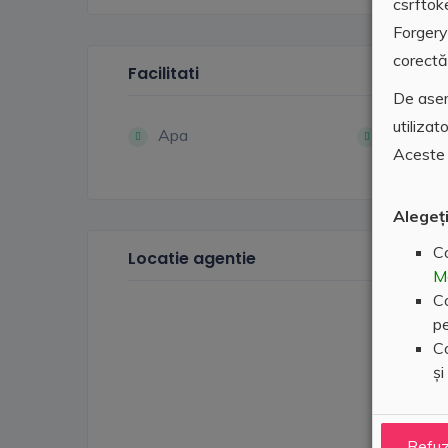
csrftok
Forgery
corectă 
Facilitati
De asem
utilizat
Apa
Curent e
Aceste 
Alegeți
Co
Locatie agentie
M
Co
pe
Co
și
Refu