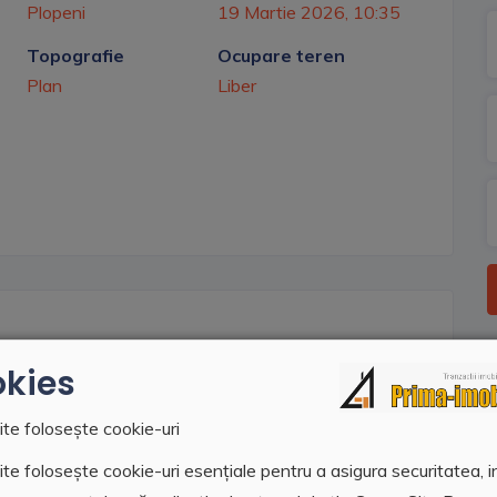
Plopeni
19 Martie 2026, 10:35
Topografie
Ocupare teren
Plan
Liber
kies
tilitatile (apa, gaz, curent electric la strada),
ul de alaturi de 60 ari cu deschidere de 19 ml la
ite folosește cookie-uri
te folosește cookie-uri esențiale pentru a asigura securitatea, i