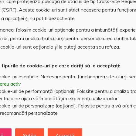
en, care protejează aplicația de atacuri de tip Cross-Site Reque
 (CSRF). Aceste cookie-uri sunt strict necesare pentru funcțion
a aplicației și nu pot fi dezactivate.
enea, folosim cookie-uri opționale pentru a îmbunătăți experi
orilor, pentru analiza traficului și pentru personalizarea conținutulu
lectric
Gaz
cookie-uri sunt opționale și le puteți accepta sau refuza.
 tipurile de cookie-uri pe care doriți să le acceptați:
okie-uri esențiale: Necesare pentru funcționarea site-ului și sec
ereu activ
okie-uri de performanță (opțional): Folosite pentru a analiza traf
ntru a ne ajuta să îmbunătățim experiența utilizatorilor.
okie-uri de personalizare (opțional): Folosite pentru a vă oferi 
 recomandări personalizate.
ză
Setări
Acceptă