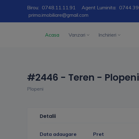
Birou:
0748.11.11.91
Agent Luminita:
0744.39
prima.imobiliare@gmail.com
Acasa
Vanzari
Inchirieri
#2446 - Teren - Plopen
Plopeni
Detalii
Data adaugare
Pret