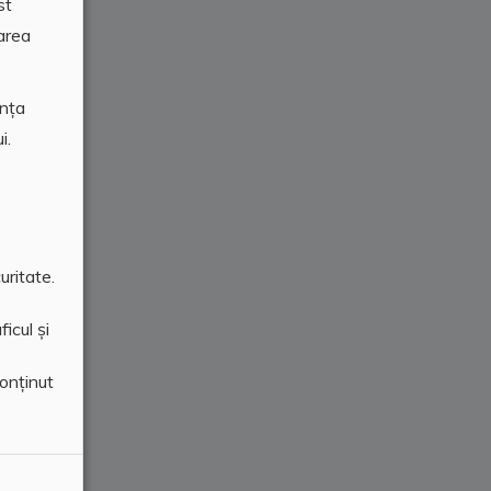
st
area
ența
i.
uritate.
icul și
conținut