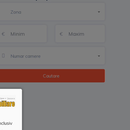
Zona
Numar camere
Cautare
nclusiv