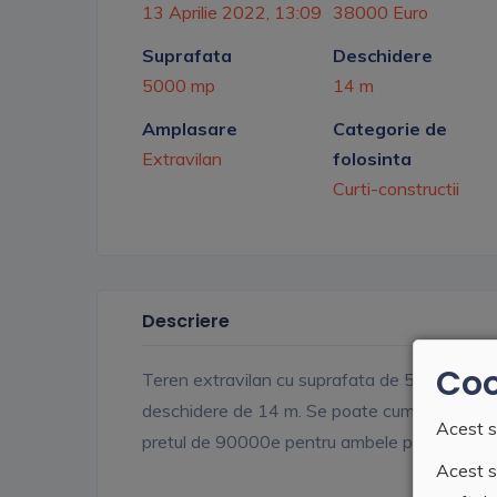
13 Aprilie 2022, 13:09
38000 Euro
Suprafata
Deschidere
5000 mp
14 m
Amplasare
Categorie de
Extravilan
folosinta
Curti-constructii
Descriere
Coo
Teren extravilan cu suprafata de 50 ari, toate u
deschidere de 14 m. Se poate cumpara si teren
Acest s
pretul de 90000e pentru ambele parcele.
Acest si