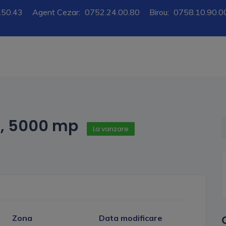
.50.43
Agent Cezar:
0752.24.00.80
Birou:
0758.10.90.0
i, 5000 mp
La vanzare
Zona
Data modificare