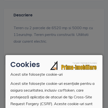
Descriere
Teren cu 2 parcele de 6520 mp si 5000 mp cu
11euro/mp. Teren pentru constructii. Utilitati
doar curent electric.
Cookies
Facilitati
Acest site folosește cookie-uri
Acest site folosește cookie-uri esențiale pentru a
asigura securitatea, inclusiv csrftoken, care
protejează aplicația de atacuri de tip Cross-Site
Request Forgery (CSRF). Aceste cookie-uri sunt
Locatie agentie