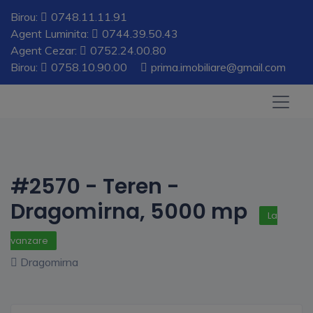
Birou:
0748.11.11.91
Agent Luminita:
0744.39.50.43
Agent Cezar:
0752.24.00.80
Birou:
0758.10.90.00
prima.imobiliare@gmail.com
#2570 - Teren -
Dragomirna, 5000 mp
La
vanzare
Dragomirna