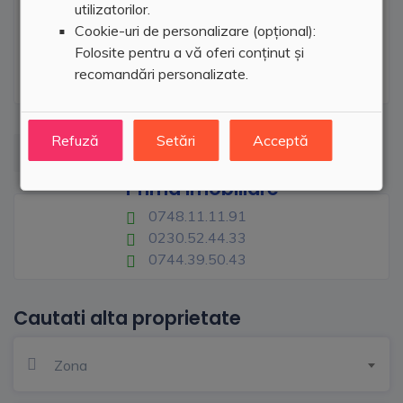
utilizatorilor.
Cookie-uri de personalizare (opțional):
Folosite pentru a vă oferi conținut și
recomandări personalizate.
Refuză
Setări
Acceptă
Prima Imobiliare
0748.11.11.91
0230.52.44.33
0744.39.50.43
Cautati alta proprietate
Zona