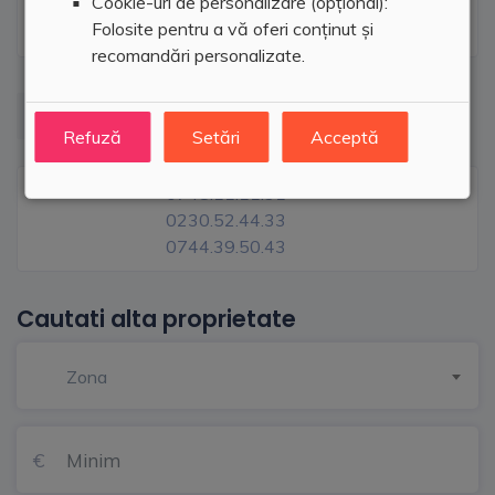
Cookie-uri de personalizare (opțional):
Folosite pentru a vă oferi conținut și
recomandări personalizate.
Refuză
Setări
Acceptă
Prima Imobiliare
0748.11.11.91
0230.52.44.33
0744.39.50.43
Cautati alta proprietate
Zona