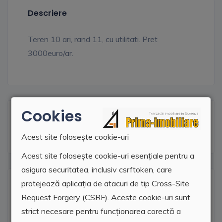
Descriere
Teren 10 ari, rand 11, cu utilitati. Pret
3000euro/ar.
Cookies
Facilitati
Acest site folosește cookie-uri
Acest site folosește cookie-uri esențiale pentru a
asigura securitatea, inclusiv csrftoken, care
Locatie agentie
protejează aplicația de atacuri de tip Cross-Site
Request Forgery (CSRF). Aceste cookie-uri sunt
strict necesare pentru funcționarea corectă a