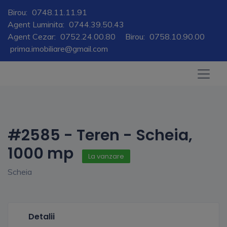
Birou:
0748.11.11.91
Agent Luminita:
0744.39.50.43
Agent Cezar:
0752.24.00.80
Birou:
0758.10.90.00
prima.imobiliare@gmail.com
#2585 - Teren - Scheia,
1000 mp
La vanzare
Scheia
Detalii