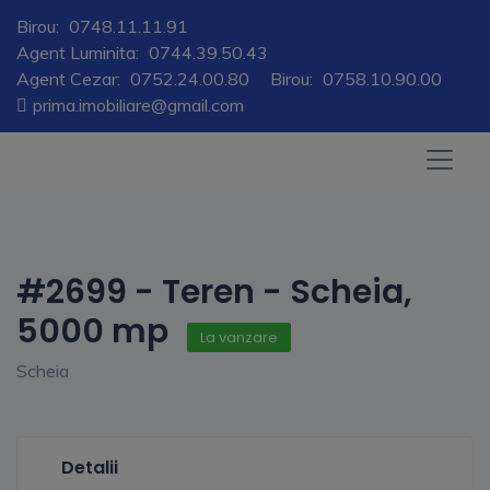
Birou:
0748.11.11.91
Agent Luminita:
0744.39.50.43
Agent Cezar:
0752.24.00.80
Birou:
0758.10.90.00
prima.imobiliare@gmail.com
#2699 - Teren - Scheia,
5000 mp
La vanzare
Scheia
Detalii