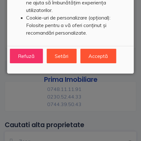
ne ajuta să îmbunătățim experiența
utilizatorilor.
Cookie-uri de personalizare (opțional):
Folosite pentru a vă oferi conținut și
recomandări personalizate.
Refuză
Setări
Acceptă
Prima Imobiliare
0748.11.11.91
0230.52.44.33
0744.39.50.43
Cautati alta proprietate