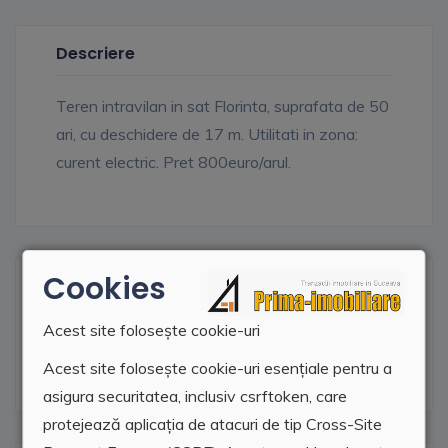
Descriere
Teren intravilan in sat Florinta, suprafata de 50
ari, cu deschidere de 17 m. Utilitati in zona:
curent electric. Pret 800euro/arul.
Cookies
Facilitati
Acest site folosește cookie-uri
Curent electric
Acest site folosește cookie-uri esențiale pentru a
asigura securitatea, inclusiv csrftoken, care
protejează aplicația de atacuri de tip Cross-Site