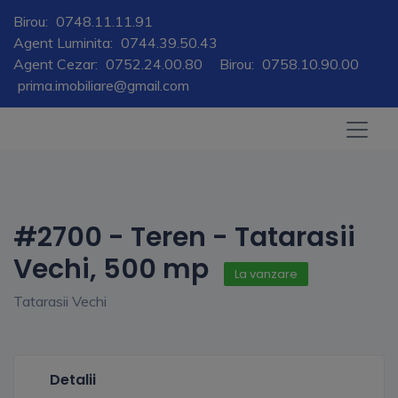
Birou:
0748.11.11.91
Agent Luminita:
0744.39.50.43
Agent Cezar:
0752.24.00.80
Birou:
0758.10.90.00
prima.imobiliare@gmail.com
#2700 - Teren - Tatarasii
Vechi, 500 mp
La vanzare
Tatarasii Vechi
Detalii