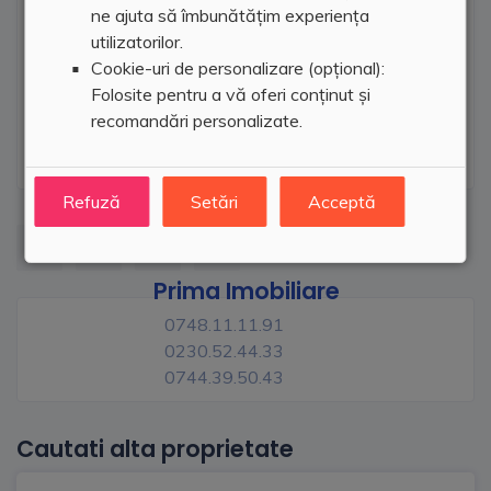
ne ajuta să îmbunătățim experiența
utilizatorilor.
Cookie-uri de personalizare (opțional):
Folosite pentru a vă oferi conținut și
recomandări personalizate.
Refuză
Setări
Acceptă
Prima Imobiliare
0748.11.11.91
0230.52.44.33
0744.39.50.43
Cautati alta proprietate