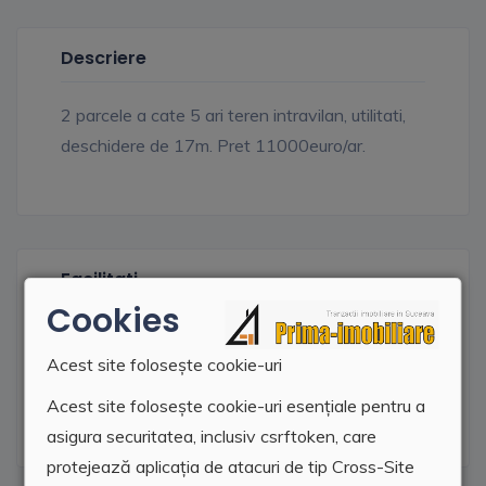
Descriere
2 parcele a cate 5 ari teren intravilan, utilitati,
deschidere de 17m. Pret 11000euro/ar.
Facilitati
Cookies
Apa
Acest site folosește cookie-uri
Curent electric
Acest site folosește cookie-uri esențiale pentru a
asigura securitatea, inclusiv csrftoken, care
protejează aplicația de atacuri de tip Cross-Site