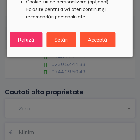
Cookie-uri de personalizare (opțional):
Folosite pentru a vă oferi conținut și
recomandări personalizate.
Refuză
Setări
Acceptă
Prima Imobiliare
0748.11.11.91
0230.52.44.33
0744.39.50.43
Cautati alta proprietate
Zona