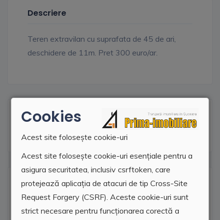
Descriere
Teren extravilan cu suprafata de 45 de ari,
deschidere de 11m. Pret 300 euro/ar.
Cookies
Facilitati
Acest site folosește cookie-uri
Acest site folosește cookie-uri esențiale pentru a
asigura securitatea, inclusiv csrftoken, care
Locatie agentie
protejează aplicația de atacuri de tip Cross-Site
Request Forgery (CSRF). Aceste cookie-uri sunt
strict necesare pentru funcționarea corectă a