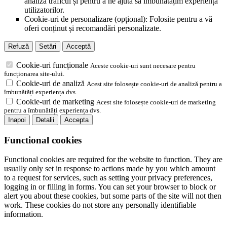
analiza traficul și pentru a ne ajuta să îmbunătățim experiența
utilizatorilor.
Cookie-uri de personalizare (opțional): Folosite pentru a vă
oferi conținut și recomandări personalizate.
Refuză
Setări
Acceptă
Cookie-uri funcționale
Aceste cookie-uri sunt necesare pentru
funcționarea site-ului.
Cookie-uri de analiză
Acest site folosește cookie-uri de analiză pentru a
îmbunătăți experiența dvs.
Cookie-uri de marketing
Acest site folosește cookie-uri de marketing
pentru a îmbunătăți experiența dvs.
Inapoi
Detalii
Accepta
Functional cookies
Functional cookies are required for the website to function. They are
usually only set in response to actions made by you which amount
to a request for services, such as setting your privacy preferences,
logging in or filling in forms. You can set your browser to block or
alert you about these cookies, but some parts of the site will not then
work. These cookies do not store any personally identifiable
information.