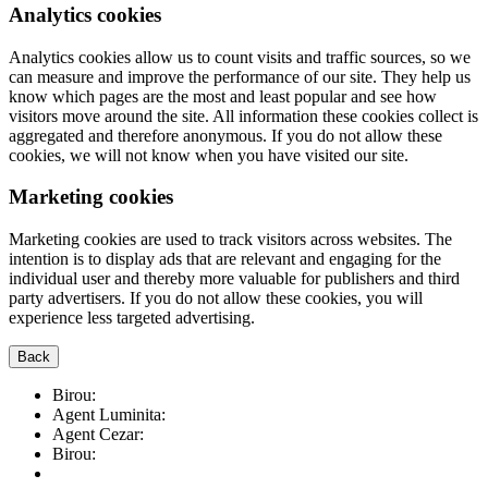
Analytics cookies
Analytics cookies allow us to count visits and traffic sources, so we
can measure and improve the performance of our site. They help us
know which pages are the most and least popular and see how
visitors move around the site. All information these cookies collect is
aggregated and therefore anonymous. If you do not allow these
cookies, we will not know when you have visited our site.
Marketing cookies
Marketing cookies are used to track visitors across websites. The
intention is to display ads that are relevant and engaging for the
individual user and thereby more valuable for publishers and third
party advertisers. If you do not allow these cookies, you will
experience less targeted advertising.
Back
Birou:
0748.11.11.91
Agent Luminita:
0744.39.50.43
Agent Cezar:
0752.24.00.80
Birou:
0758.10.90.00
prima.imobiliare@gmail.com