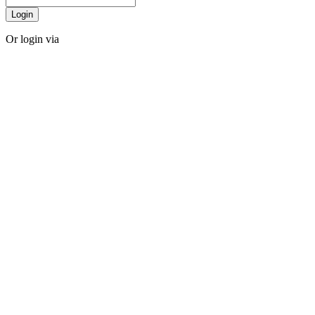
Login
Or login via
Facebook
Twitter
Forgot password?
Sign Up
Sign Up
Or login via
Facebook
Twitter