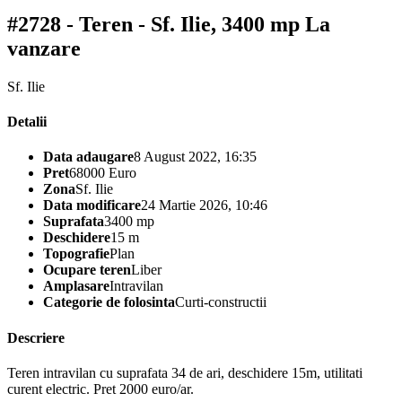
#2728 - Teren - Sf. Ilie, 3400 mp
La
vanzare
Sf. Ilie
Detalii
Data adaugare
8 August 2022, 16:35
Pret
68000 Euro
Zona
Sf. Ilie
Data modificare
24 Martie 2026, 10:46
Suprafata
3400 mp
Deschidere
15 m
Topografie
Plan
Ocupare teren
Liber
Amplasare
Intravilan
Categorie de folosinta
Curti-constructii
Descriere
Teren intravilan cu suprafata 34 de ari, deschidere 15m, utilitati
curent electric. Pret 2000 euro/ar.