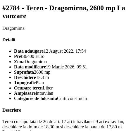
#2784 - Teren - Dragomirna, 2600 mp
La
vanzare
Dragomirna
Detalii
Data adaugare
12 August 2022, 17:54
Pret
36400 Euro
Zona
Dragomirna
Data modificare
19 Martie 2026, 09:51
Suprafata
2600 mp
Deschidere
18.3 m
Topografie
Plan
Ocupare teren
Liber
Amplasare
Intravilan
Categorie de folosinta
Curti-constructii
Descriere
Teren cu suprafata de 26 de ari: 17 ari intravilan si 9 ari extravilan,
deschidere la drum de 18,30 m si deschidere la parau de 17,80 m.