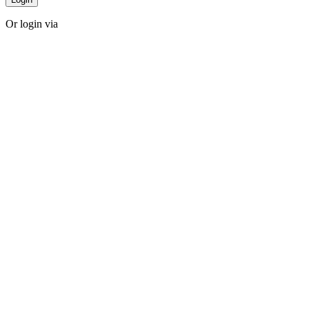
Or login via
Facebook
Twitter
Forgot password?
Sign Up
Sign Up
Or login via
Facebook
Twitter
Already Have An Account?
Go For LogIn