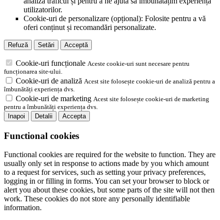
analiza traficul și pentru a ne ajuta să îmbunătățim experiența
utilizatorilor.
Cookie-uri de personalizare (opțional): Folosite pentru a vă
oferi conținut și recomandări personalizate.
Refuză
Setări
Acceptă
Cookie-uri funcționale
Aceste cookie-uri sunt necesare pentru
funcționarea site-ului.
Cookie-uri de analiză
Acest site folosește cookie-uri de analiză pentru a
îmbunătăți experiența dvs.
Cookie-uri de marketing
Acest site folosește cookie-uri de marketing
pentru a îmbunătăți experiența dvs.
Inapoi
Detalii
Accepta
Functional cookies
Functional cookies are required for the website to function. They are
usually only set in response to actions made by you which amount
to a request for services, such as setting your privacy preferences,
logging in or filling in forms. You can set your browser to block or
alert you about these cookies, but some parts of the site will not then
work. These cookies do not store any personally identifiable
information.