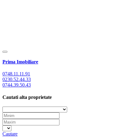
Prima Imobiliare
0748.11.11.91
0230.52.44.33
0744.39.50.43
Cautati alta proprietate
Cautare