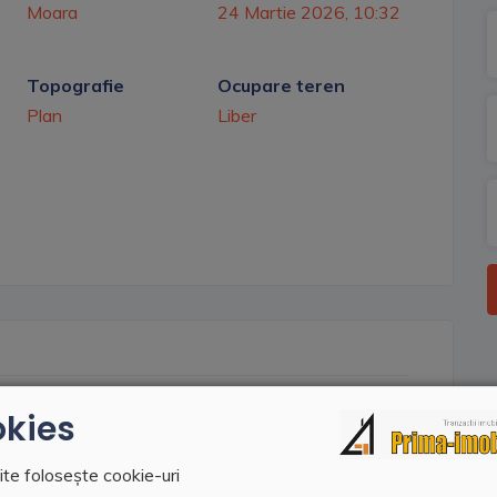
Moara
24 Martie 2026, 10:32
Topografie
Ocupare teren
Plan
Liber
 Moara-Nica, din care 314 mp intravilan si 2971 mp
kies
ace peste un parau, pe un podet care a fost construit
ren extravilan si drum pietruit pana la terenul
ite folosește cookie-uri