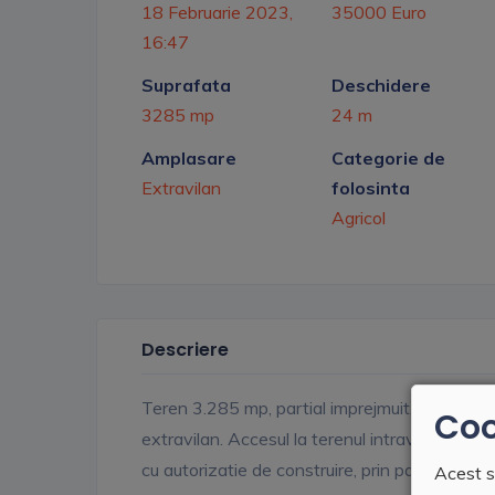
18 Februarie 2023,
35000 Euro
16:47
Suprafata
Deschidere
3285 mp
24 m
Amplasare
Categorie de
Extravilan
folosinta
Agricol
Descriere
Teren 3.285 mp, partial imprejmuit, situat in
Coo
extravilan. Accesul la terenul intravilan se f
cu autorizatie de construire, prin partea de te
Acest s