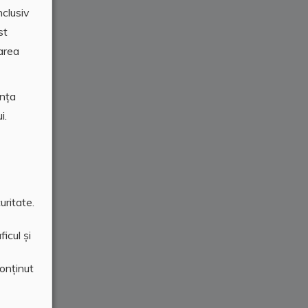
nclusiv
st
area
ența
i.
uritate.
icul și
conținut