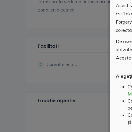
intravilan. In vederea autorizarii constructiei d
Acest si
zona: en electrica.
csrftok
Forgery
corectă 
De asem
Facilitati
utilizat
Aceste 
Curent electric
Alegeți
Co
M
Locatie agentie
Co
pe
Co
și