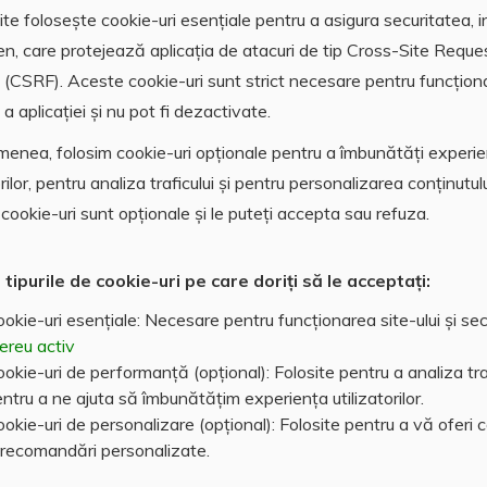
e locuinta este intocmit si un proiect. Utilitati in
te folosește cookie-uri esențiale pentru a asigura securitatea, i
en, care protejează aplicația de atacuri de tip Cross-Site Reque
 (CSRF). Aceste cookie-uri sunt strict necesare pentru funcțion
a aplicației și nu pot fi dezactivate.
enea, folosim cookie-uri opționale pentru a îmbunătăți experi
orilor, pentru analiza traficului și pentru personalizarea conținutulu
cookie-uri sunt opționale și le puteți accepta sau refuza.
 tipurile de cookie-uri pe care doriți să le acceptați:
okie-uri esențiale: Necesare pentru funcționarea site-ului și sec
ereu activ
okie-uri de performanță (opțional): Folosite pentru a analiza traf
ntru a ne ajuta să îmbunătățim experiența utilizatorilor.
okie-uri de personalizare (opțional): Folosite pentru a vă oferi 
 recomandări personalizate.