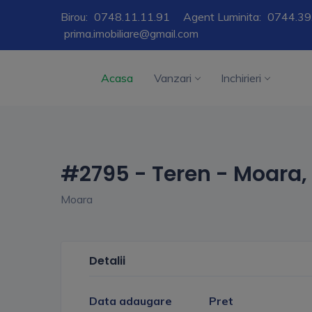
Birou:
0748.11.11.91
Agent Luminita:
0744.39
prima.imobiliare@gmail.com
Acasa
Vanzari
Inchirieri
#2795 - Teren - Moara
Moara
Detalii
Data adaugare
Pret