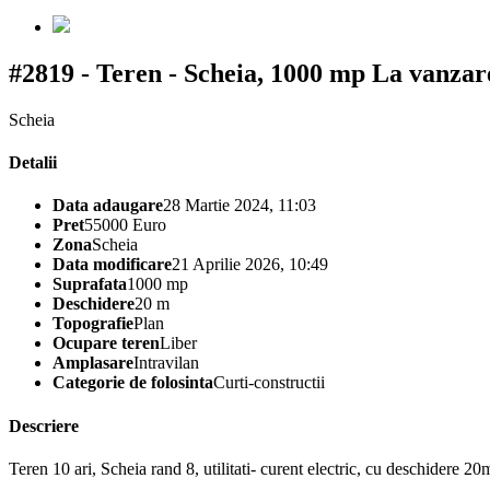
#2819 - Teren - Scheia, 1000 mp
La vanzar
Scheia
Detalii
Data adaugare
28 Martie 2024, 11:03
Pret
55000 Euro
Zona
Scheia
Data modificare
21 Aprilie 2026, 10:49
Suprafata
1000 mp
Deschidere
20 m
Topografie
Plan
Ocupare teren
Liber
Amplasare
Intravilan
Categorie de folosinta
Curti-constructii
Descriere
Teren 10 ari, Scheia rand 8, utilitati- curent electric, cu deschidere 20