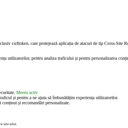
inclusiv csrftoken, care protejează aplicația de atacuri de tip Cross-Sit
 utilizatorilor, pentru analiza traficului și pentru personalizarea conțin
ecuritate.
Mereu activ
aficul și pentru a ne ajuta să îmbunătățim experiența utilizatorilor.
i conținut și recomandări personalizate.
a site-ului.