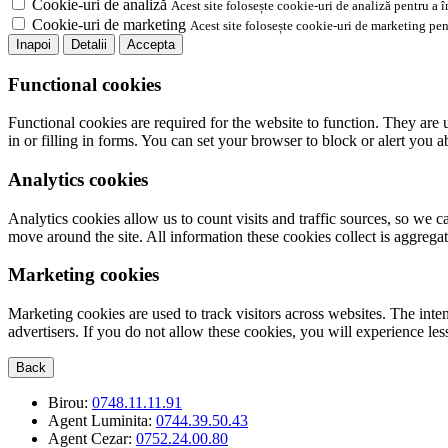
Cookie-uri de analiză
Acest site folosește cookie-uri de analiză pentru a 
Cookie-uri de marketing
Acest site folosește cookie-uri de marketing pen
Inapoi
Detalii
Accepta
Functional cookies
Functional cookies are required for the website to function. They are 
in or filling in forms. You can set your browser to block or alert you 
Analytics cookies
Analytics cookies allow us to count visits and traffic sources, so we
move around the site. All information these cookies collect is aggreg
Marketing cookies
Marketing cookies are used to track visitors across websites. The inten
advertisers. If you do not allow these cookies, you will experience less
Back
Birou:
0748.11.11.91
Agent Luminita:
0744.39.50.43
Agent Cezar:
0752.24.00.80