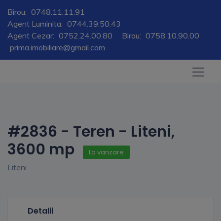
Birou:
0748.11.11.91
Agent Luminita:
0744.39.50.43
Agent Cezar:
0752.24.00.80
Birou:
0758.10.90.00
prima.imobiliare@gmail.com
#2836 - Teren - Liteni,
3600 mp
La vanzare
Liteni
Detalii