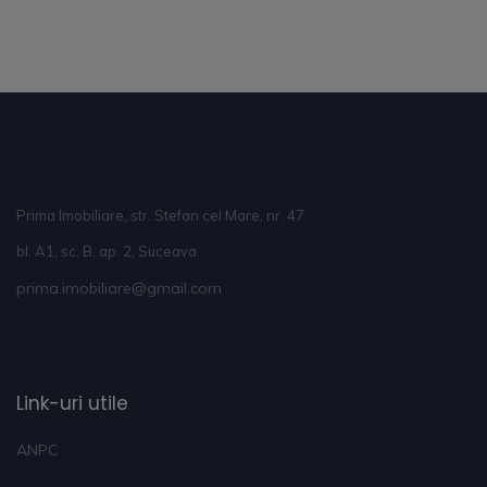
Prima Imobiliare, str. Stefan cel Mare, nr. 47
bl. A1, sc. B, ap. 2, Suceava
prima.imobiliare@gmail.com
Link-uri utile
ANPC