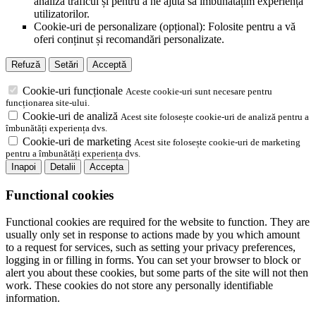
analiza traficul și pentru a ne ajuta să îmbunătățim experiența
utilizatorilor.
Cookie-uri de personalizare (opțional): Folosite pentru a vă
oferi conținut și recomandări personalizate.
Refuză
Setări
Acceptă
Cookie-uri funcționale
Aceste cookie-uri sunt necesare pentru
funcționarea site-ului.
Cookie-uri de analiză
Acest site folosește cookie-uri de analiză pentru a
îmbunătăți experiența dvs.
Cookie-uri de marketing
Acest site folosește cookie-uri de marketing
pentru a îmbunătăți experiența dvs.
Inapoi
Detalii
Accepta
Functional cookies
Functional cookies are required for the website to function. They are
usually only set in response to actions made by you which amount
to a request for services, such as setting your privacy preferences,
logging in or filling in forms. You can set your browser to block or
alert you about these cookies, but some parts of the site will not then
work. These cookies do not store any personally identifiable
information.