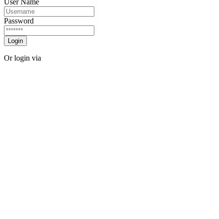
User Name
Password
Login
Or login via
Facebook
Twitter
Forgot password?
Sign Up
Sign Up
Or login via