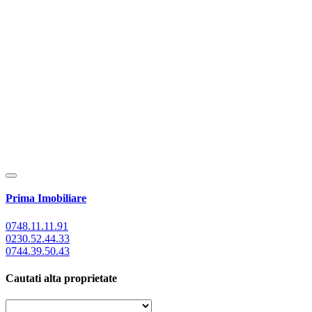
Prima Imobiliare
0748.11.11.91
0230.52.44.33
0744.39.50.43
Cautati alta proprietate