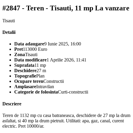
#2847 - Teren - Tisauti, 11 mp
La vanzare
Tisauti
Detalii
Data adaugare
9 Iunie 2025, 16:00
Pret
113000 Euro
Zona
Tisauti
Data modificare
1 Aprilie 2026, 11:41
Suprafata
11 mp
Deschidere
27 m
Topografie
Plan
Ocupare teren
Constructii
Amplasare
Intravilan
Categorie de folosinta
Curti-constructii
Descriere
Teren de 1132 mp cu casa batraneasca, deschidere de 27 mp la drum
asfaltat, si 40 mp la drum pietruit. Utilitati: apa, gaz, canal, curent
electric. Pret 10000/ar.