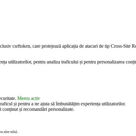
inclusiv csrftoken, care protejează aplicația de atacuri de tip Cross-Sit
 utilizatorilor, pentru analiza traficului și pentru personalizarea conțin
ecuritate.
Mereu activ
aficul și pentru a ne ajuta să îmbunătățim experiența utilizatorilor.
i conținut și recomandări personalizate.
a site-ului.