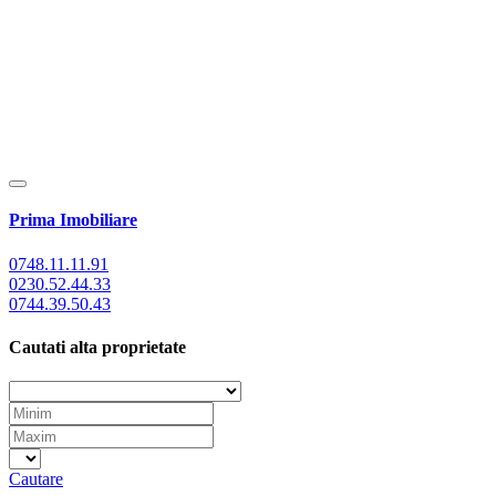
Prima Imobiliare
0748.11.11.91
0230.52.44.33
0744.39.50.43
Cautati alta proprietate
Cautare