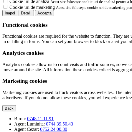
Cookie-uri de analiză
Acest site folosește cookie-uri de analiză pentru a 
Cookie-uri de marketing
Acest site folosește cookie-uri de marketing pen
Inapoi
Detalii
Accepta
Functional cookies
Functional cookies are required for the website to function. They are 
in or filling in forms. You can set your browser to block or alert you 
Analytics cookies
Analytics cookies allow us to count visits and traffic sources, so we
move around the site. All information these cookies collect is aggreg
Marketing cookies
Marketing cookies are used to track visitors across websites. The inten
advertisers. If you do not allow these cookies, you will experience less
Back
Birou:
0748.11.11.91
Agent Luminita:
0744.39.50.43
Agent Cezar:
0752.24.00.80