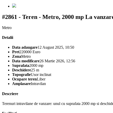
#2861 - Teren - Metro, 2000 mp
La vanzar
Metro
Detalii
Data adaugare
12 August 2025, 10:50
Pret
220000 Euro
Zona
Metro
Data modificare
26 Martie 2026, 12:56
Suprafata
2000 mp
Deschidere
25 m
Topografie
Usor inclinat
Ocupare teren
Liber
Amplasare
Intravilan
Descriere
Terenuri intravilane de vanzare: unul cu suprafata 2000 mp si deschid