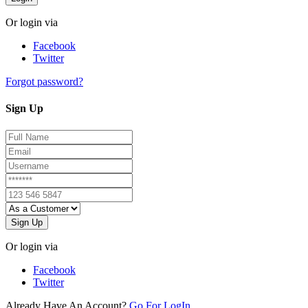
Or login via
Facebook
Twitter
Forgot password?
Sign Up
Sign Up
Or login via
Facebook
Twitter
Already Have An Account?
Go For LogIn